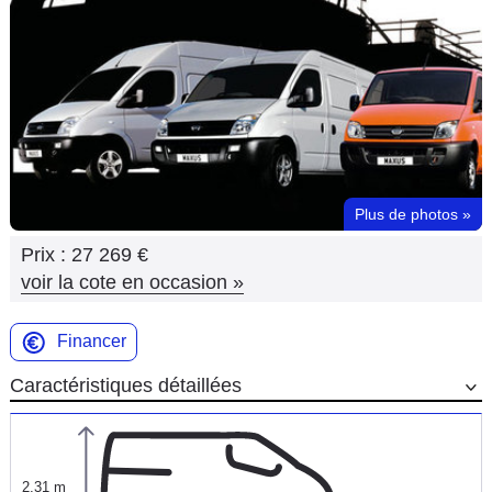
Flottes
Auto
Services
Forum
Plus de photos
»
Moto
Prix :
27 269 €
Marques
voir la cote en occasion
»
Financer
Caractéristiques détaillées
2,31 m