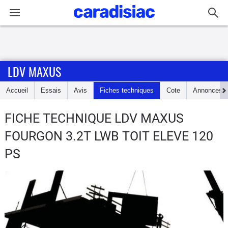
Connexion / Inscription
LDV MAXUS
Accueil
Accueil
Essais
Avis
Fiches techniques
Cote
Annonces
Actu
FICHE TECHNIQUE LDV MAXUS
Essais
FOURGON 3.2T LWB TOIT ELEVE 120
Guide
PS
d'achat
Electriques
Utilitaires