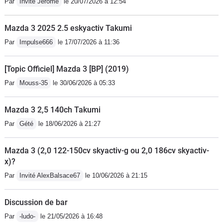
Par
Invité Jerome
le 20/07/2026 à 12:54
interface non tactile intuitive et sécurisante sans
paramétrages inutiles. Simple, beau, efficace. Une
Mazda 3 2025 2.5 eskyactiv Takumi
voiture quoi ! Pas le macumba ni le prolongement de
Par
Impulse666
le 17/07/2026 à 11:36
mon bureau d'ordinateur - la finition est remarquable.
Je ne vois aucune compact aujourd'hui mieux finie.
[Topic Officiel] Mazda 3 [BP] (2019)
Ainsi, les boutons crantés sont en métal, tout comme
Par
Mouss-35
le 30/06/2026 à 05:33
les grilles de Hp. Cette mazda 3 4ème génération est
au niveau de la précédente génération d'audi a3, et au
Mazda 3 2,5 140ch Takumi
dessus de la golf 7ème génération - le moteur est
suffisamment puissant. Ce n'est pas une fusée mais il y
Par
Gété
le 18/06/2026 à 21:27
a de quoi doubler en toutes circonstances. Mais à
condition de rétrograder et monter dans les tours
Mazda 3 (2,0 122-150cv skyactiv-g ou 2,0 186cv skyactiv-
x)?
chercher la puissance. La voiture ne se conduit pas
comme une voiture turbo diesel menée sur le couple
Par
Invité AlexBalsace67
le 10/06/2026 à 21:15
entre 2000 et 3000tr/mn. Il est parfois nécessaire de
rétrograder de 2 rapports. Mais la boîte de vitesses aux
Discussion de bar
débattement courts et précis rend le passage de
Par
-ludo-
le 21/05/2026 à 16:48