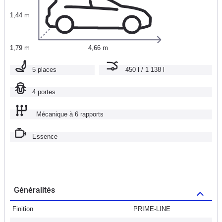
1,44 m
1,79 m
4,66 m
5 places
450 l / 1 138 l
4 portes
Mécanique à 6 rapports
Essence
Généralités
Finition
PRIME-LINE