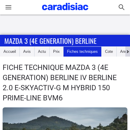
Connexion / Inscription
MAZDA 3 (4E GENERATION) BERLINE
Accueil
Accueil
Avis
Actu
Prix
Fiches techniques
Cote
Anno
Actu
FICHE TECHNIQUE MAZDA 3 (4E
Essais
GENERATION) BERLINE
IV BERLINE
Guide
2.0 E-SKYACTIV-G M HYBRID 150
d'achat
PRIME-LINE BVM6
Electriques
Utilitaires