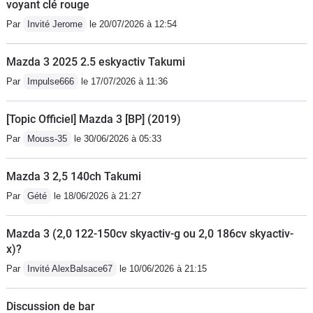
voyant clé rouge
guirlandes lumineuses façon boîte de nuit, une
Par
Invité Jerome
le 20/07/2026 à 12:54
interface non tactile intuitive et sécurisante sans
paramétrages inutiles. Simple, beau, efficace. Une
Mazda 3 2025 2.5 eskyactiv Takumi
voiture quoi ! Pas le macumba ni le prolongement de
Par
Impulse666
le 17/07/2026 à 11:36
mon bureau d'ordinateur - la finition est remarquable.
Je ne vois aucune compact aujourd'hui mieux finie.
[Topic Officiel] Mazda 3 [BP] (2019)
Ainsi, les boutons crantés sont en métal, tout comme
Par
Mouss-35
le 30/06/2026 à 05:33
les grilles de Hp. Cette mazda 3 4ème génération est
au niveau de la précédente génération d'audi a3, et au
Mazda 3 2,5 140ch Takumi
dessus de la golf 7ème génération - le moteur est
suffisamment puissant. Ce n'est pas une fusée mais il y
Par
Gété
le 18/06/2026 à 21:27
a de quoi doubler en toutes circonstances. Mais à
condition de rétrograder et monter dans les tours
Mazda 3 (2,0 122-150cv skyactiv-g ou 2,0 186cv skyactiv-
x)?
chercher la puissance. La voiture ne se conduit pas
comme une voiture turbo diesel menée sur le couple
Par
Invité AlexBalsace67
le 10/06/2026 à 21:15
entre 2000 et 3000tr/mn. Il est parfois nécessaire de
rétrograder de 2 rapports. Mais la boîte de vitesses aux
Discussion de bar