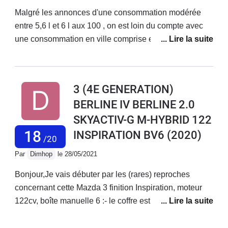
Malgré les annonces d'une consommation modérée
entre 5,6 l et 6 l aux 100 , on est loin du compte avec
une consommation en ville comprise entre 7 l e t7l 3 en
moyenne en ville et à une consommation comprise
entre 5,3 l et 6,2 l aux 100 sur autoroute avec une
vitesse comprise entre 130 et 132 kms en moyenne. Le
3 (4E GENERATION)
réservoir de 51 l est trop petit pour les longues
BERLINE IV BERLINE 2.0
distances ne permet pas une autonomie complète
SKYACTIV-G M-HYBRID 122
entre Toulouse et Genève largement inférieur à 750
Kms. La carrosserie est très fragile et ne résiste pas
18
INSPIRATION BV6
(2020)
/20
aux intempéries dont les pluies acides ou calcaires qui
Par
Dimhop
le 28/05/2021
laissent des taches indélébiles et qu'il faut faire traiter
spécialement par une nettoyage spécifique dit
Bonjour,Je vais débuter par les (rares) reproches
Céramique et faire poser un film protecteur sur la
concernant cette Mazda 3 finition Inspiration, moteur
voiture avec un coût entre 2000 et 2500 € et Mazda
122cv, boîte manuelle 6 :- le coffre est un peu petit, je
France ne prends pas en charge même pour partie ce
le savais certes avant mais tout de même...- la peinture
traitement. Qui plus est , le délai pour faire Faire la
laquée noire autour du levier de vitesse et des platines