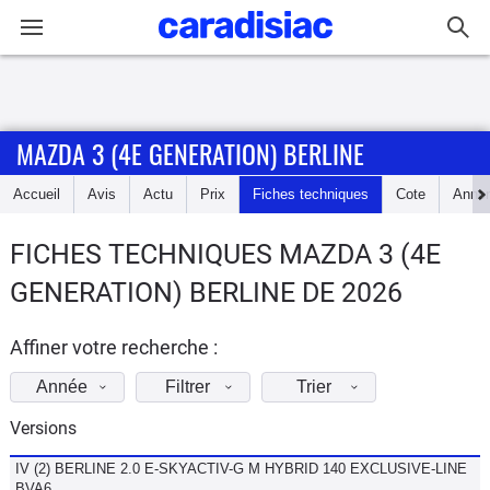
Connexion / Inscription
MAZDA 3 (4E GENERATION) BERLINE
Accueil
Accueil
Avis
Actu
Prix
Fiches techniques
Cote
Anno
Actu
FICHES TECHNIQUES MAZDA 3 (4E
Essais
GENERATION) BERLINE DE 2026
Guide
d'achat
Affiner votre recherche :
Année
Filtrer
Trier
Electriques
Versions
Utilitaires
IV (2) BERLINE 2.0 E-SKYACTIV-G M HYBRID 140 EXCLUSIVE-LINE
BVA6