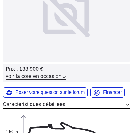
Flottes
Auto
Services
Forum
Moto
Prix :
138 900 €
Marques
voir la cote en occasion
»
Poser votre question sur le forum
Financer
Caractéristiques détaillées
1,50 m