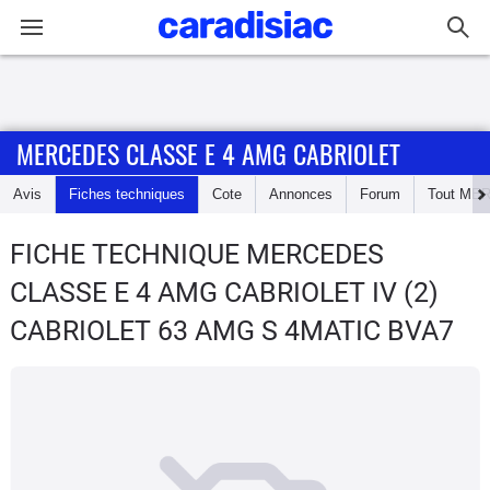
Connexion / Inscription
MERCEDES CLASSE E 4 AMG CABRIOLET
Accueil
Avis
Fiches techniques
Cote
Annonces
Forum
Tout
MER
Actu
FICHE TECHNIQUE MERCEDES
Essais
CLASSE E 4 AMG CABRIOLET
IV (2)
Guide
CABRIOLET 63 AMG S 4MATIC BVA7
d'achat
Electriques
Utilitaires