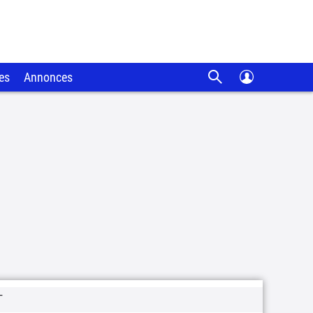
es
Annonces
T