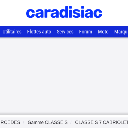
Utilitaires
Flottes auto
Services
Forum
Moto
Marqu
ERCEDES
Gamme
CLASSE S
CLASSE S 7 CABRIOLE