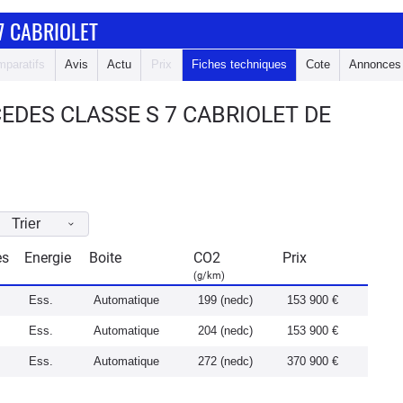
7 CABRIOLET
paratifs
Avis
Actu
Prix
Fiches techniques
Cote
Annonces
EDES CLASSE S 7 CABRIOLET DE
Trier
es
Energie
Boite
CO2
Prix
(g/km)
Ess.
Automatique
199 (nedc)
153 900 €
Ess.
Automatique
204 (nedc)
153 900 €
Ess.
Automatique
272 (nedc)
370 900 €