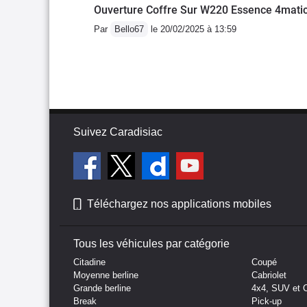
Ouverture Coffre Sur W220 Essence 4mati
Par
Bello67
le 20/02/2025 à 13:59
Suivez Caradisiac
Téléchargez nos applications mobiles
Tous les véhicules par catégorie
Citadine
Coupé
Moyenne berline
Cabriolet
Grande berline
4x4, SUV et 
Break
Pick-up