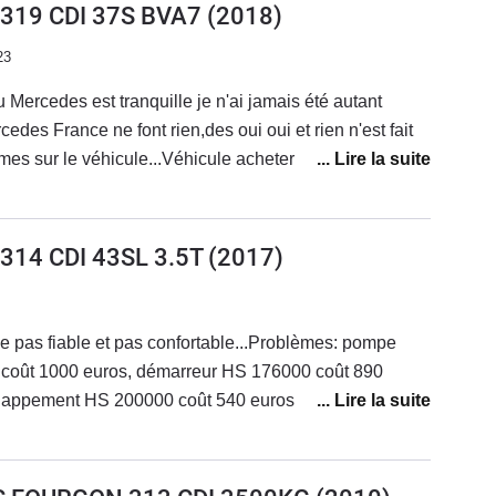
) 319 CDI 37S BVA7
(2018)
23
 Mercedes est tranquille je n'ai jamais été autant
ance ne font rien,des oui oui et rien n'est fait
mes sur le véhicule...Véhicule acheter neuf de 3 mois
 a lâché, peinture qui se décolle, porte latérale
e et phare ne marche plus, capot moteur mal fixé
nière, direction assistée très dur inconduisible,
 314 CDI 43SL 3.5T
(2017)
u 100 km en conduisant très doux.Véhicule ne justifie
'ai eu de nombreux véhicules et de marque différentes
ssistance qui vous tenez au courant.Très déçu je veux
e pas fiable et pas confortable...Problèmes: pompe
 vite. Car Mercedes ne résout pas les problèmes de
oût 1000 euros, démarreur HS 176000 coût 890
tré d'autres utilisateurs très mécontent de Mercedes il
échappement HS 200000 coût 540 euros.Actuellement
rcedes... moi non plus...
eur..A fuir c'est une merguez et je passe les problèmes
 278000 kms et cela devient préoccupant.