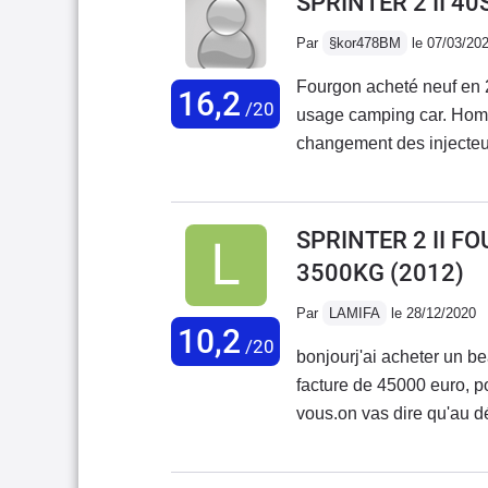
SPRINTER 2 II 4
Par
§kor478BM
le 07/03/20
Fourgon acheté neuf en 
16,2
/20
usage camping car. Homo
changement des injecteu
de tous les joints car m
moteur pour une fuite mot
rouille sous chassis, ce 
SPRINTER 2 II F
des nombreux problèmes, 
3500KG
(2012)
par la marque ! Mon conc
du véhicule ! Les avanta
Par
LAMIFA
le 28/12/2020
10,2
insonorisation, puissance
/20
bonjourj'ai acheter un b
peinture désastreuse, nom
facture de 45000 euro, p
Villebrequin cassé et peu
vous.on vas dire qu'au dé
retour de mercedes... c'e
plusquand vous prenez r
problème des bi turbos...
dise que ça peut attendr
ont la même mésaventures,