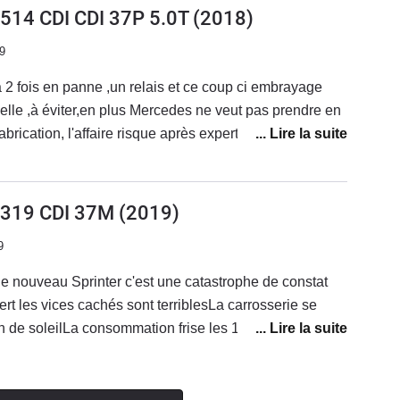
NE PAS ALLEZ CHEZ MERCEDES EN CROYANT
 514 CDI CDI 37P 5.0T
(2018)
tidien donc un avi à part :)
ITER PARCE QUE C'EST PLUS CHERmerci
9
2 fois en panne ,un relais et ce coup ci embrayage
lle ,à éviter,en plus Mercedes ne veut pas prendre en
brication, l'affaire risque après expertise de finir au
 absolument,manque de professionnalisme,de qualité et
ps des bonnes mercos,enseigne à oublier très rapidement
) 319 CDI 37M
(2019)
9
e nouveau Sprinter c'est une catastrophe de constat
ert les vices cachés sont terriblesLa carrosserie se
 de soleilLa consommation frise les 15 litres Des que
s on se replie sur le Crafter surtout n'achetez pas cette
n'y a que la façade