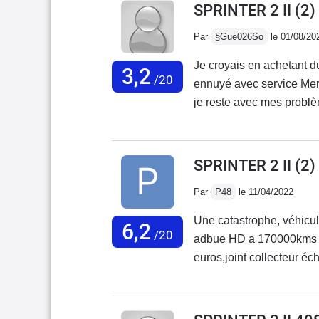
SPRINTER 2 II (2
Par
§Gue026So
le 01/08/20
Je croyais en achetant du
3,2
/20
ennuyé avec service Mercedes Fr
je reste avec mes problè
avec 20000 kmBatterie qui
gauche se ferme mal, cod
obligé de changer le char
SPRINTER 2 II (2)
consommation 17 litres a
Par
P48
le 11/04/2022
pas son prix excessif.,J
qui était fiable et une a
Une catastrophe, véhicul
6,2
m'en débarrasser au plus
/20
adbue HD a 170000kms c
ces véhicules.J'ai rencon
euros,joint collecteur 
ne rachèteront pas de Me
fumé a l'intérieur du mot
de rouille le véhicule a