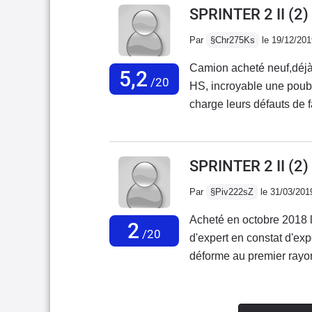
entretenueSURTOUT 
SPRINTER 2 II (2)
différente d'un usage quo
ACHETEZ DE LA QUAL
Par
§Chr275Ks
le 19/12/201
mercedes
Camion acheté neuf,déjà 
5,2
/20
HS, incroyable une poube
charge leurs défauts de fa
tribunal.Marque à éviter
de fiabilité.Fini le tem
!!!!!
SPRINTER 2 II (2
Par
§Piv222sZ
le 31/03/201
Acheté en octobre 2018 l
2
/20
d'expert en constat d'exp
déforme au premier rayon
les procès seront terminé
génération de sprinter il 