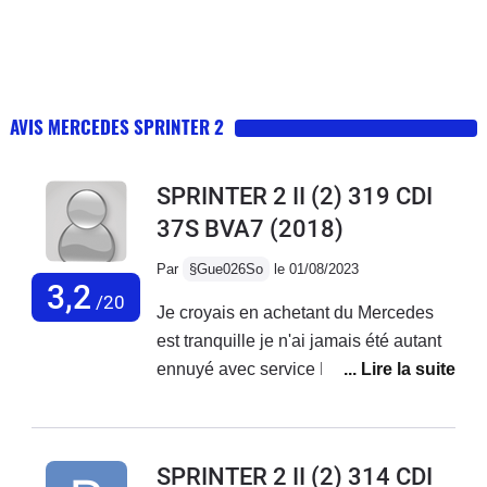
AVIS MERCEDES SPRINTER 2
SPRINTER 2 II (2) 319 CDI
37S BVA7
(2018)
Par
§Gue026So
le 01/08/2023
3,2
/20
Je croyais en achetant du Mercedes
est tranquille je n'ai jamais été autant
ennuyé avec service Mercedes France
ne font rien,des oui oui et rien n'est fait
je reste avec mes problèmes sur le
véhicule...Véhicule acheter neuf de 3
SPRINTER 2 II (2) 314 CDI
mois avec 20000 kmBatterie qui a