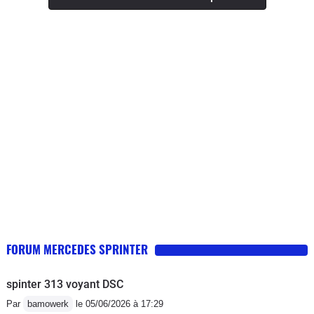
les 15 litres Des que les procès seront
terminés on se replie sur le Crafter
surtout n'achetez pas cette génération
de sprinter il n'y a que la façade
FORUM MERCEDES SPRINTER
spinter 313 voyant DSC
Par
bamowerk
le 05/06/2026 à 17:29