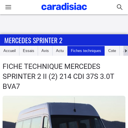
Connexion / Inscription
MERCEDES SPRINTER 2
Accueil
Accueil
Essais
Avis
Actu
Fiches techniques
Cote
An
Actu
FICHE TECHNIQUE MERCEDES
Essais
SPRINTER 2
II (2) 214 CDI 37S 3.0T
Guide
BVA7
d'achat
Electriques
Utilitaires