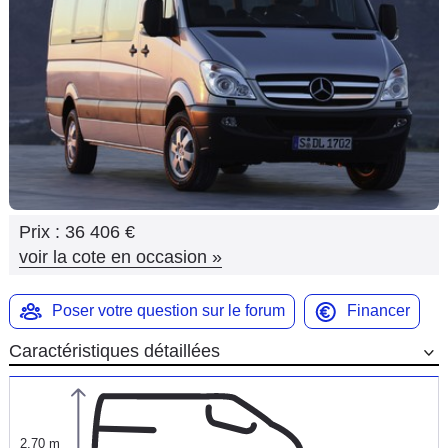
Flottes
Auto
Services
Forum
Moto
Prix :
36 406 €
Marques
voir la cote en occasion
»
Poser votre question sur le forum
Financer
Caractéristiques détaillées
2,70 m