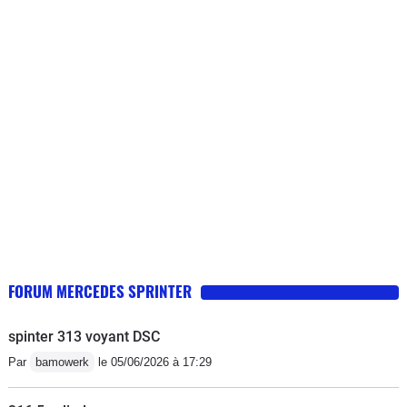
surtout n'achetez pas cette génération
de sprinter il n'y a que la façade
FORUM MERCEDES SPRINTER
spinter 313 voyant DSC
Par
bamowerk
le 05/06/2026 à 17:29