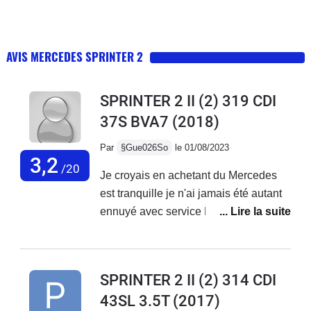
AVIS MERCEDES SPRINTER 2
SPRINTER 2 II (2) 319 CDI
37S BVA7
(2018)
Par
§Gue026So
le 01/08/2023
3,2
/20
Je croyais en achetant du Mercedes
est tranquille je n'ai jamais été autant
ennuyé avec service Mercedes France
ne font rien,des oui oui et rien n'est fait
je reste avec mes problèmes sur le
véhicule...Véhicule acheter neuf de 3
SPRINTER 2 II (2) 314 CDI
mois avec 20000 kmBatterie qui a
43SL 3.5T
(2017)
lâché, peinture qui se décolle, porte