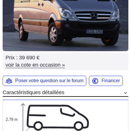
Flottes
Auto
Services
Forum
Prix :
39 690 €
Moto
voir la cote en occasion
»
Marques
Poser votre question sur le forum
Financer
Caractéristiques détaillées
2,79 m