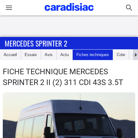
Connexion / Inscription
MERCEDES SPRINTER 2
Accueil
Accueil
Essais
Avis
Actu
Fiches techniques
Cote
An
Actu
FICHE TECHNIQUE MERCEDES
Essais
SPRINTER 2
II (2) 311 CDI 43S 3.5T
Guide
d'achat
Electriques
Utilitaires