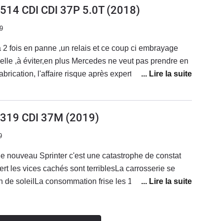
NE PAS ALLEZ CHEZ MERCEDES EN CROYANT
 514 CDI CDI 37P 5.0T
(2018)
tidien donc un avi à part :)
ITER PARCE QUE C'EST PLUS CHERmerci
9
2 fois en panne ,un relais et ce coup ci embrayage
lle ,à éviter,en plus Mercedes ne veut pas prendre en
brication, l'affaire risque après expertise de finir au
 absolument,manque de professionnalisme,de qualité et
ps des bonnes mercos,enseigne à oublier très rapidement
) 319 CDI 37M
(2019)
9
e nouveau Sprinter c'est une catastrophe de constat
ert les vices cachés sont terriblesLa carrosserie se
 de soleilLa consommation frise les 15 litres Des que
s on se replie sur le Crafter surtout n'achetez pas cette
n'y a que la façade