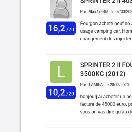
SPRINTER 2 II 4
Par
§kor478BM
le 07/03/20
Fourgon acheté neuf en 
16,2
/20
usage camping car. Homo
changement des injecteu
de tous les joints car m
moteur pour une fuite mot
rouille sous chassis, ce 
SPRINTER 2 II F
des nombreux problèmes, 
3500KG
(2012)
par la marque ! Mon conc
du véhicule ! Les avanta
Par
LAMIFA
le 28/12/2020
10,2
insonorisation, puissance
/20
bonjourj'ai acheter un b
peinture désastreuse, nom
facture de 45000 euro, p
Villebrequin cassé et peu
vous.on vas dire qu'au dé
retour de mercedes... c'e
plusquand vous prenez r
problème des bi turbos...
dise que ça peut attendr
ont la même mésaventures,