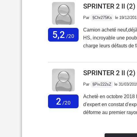
entretenueSURTOUT 
SPRINTER 2 II (2)
différente d'un usage quo
ACHETEZ DE LA QUAL
Par
§Chr275Ks
le 19/12/201
mercedes
Camion acheté neuf,déjà 
5,2
/20
HS, incroyable une poube
charge leurs défauts de fa
tribunal.Marque à éviter
de fiabilité.Fini le tem
!!!!!
SPRINTER 2 II (2
Par
§Piv222sZ
le 31/03/201
Acheté en octobre 2018 l
2
/20
d'expert en constat d'exp
déforme au premier rayon
les procès seront terminé
génération de sprinter il 