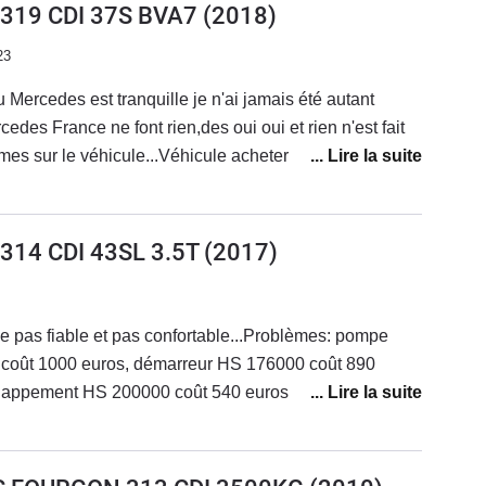
) 319 CDI 37S BVA7
(2018)
23
 Mercedes est tranquille je n'ai jamais été autant
ance ne font rien,des oui oui et rien n'est fait
mes sur le véhicule...Véhicule acheter neuf de 3 mois
 a lâché, peinture qui se décolle, porte latérale
e et phare ne marche plus, capot moteur mal fixé
nière, direction assistée très dur inconduisible,
 314 CDI 43SL 3.5T
(2017)
u 100 km en conduisant très doux.Véhicule ne justifie
'ai eu de nombreux véhicules et de marque différentes
ssistance qui vous tenez au courant.Très déçu je veux
e pas fiable et pas confortable...Problèmes: pompe
 vite. Car Mercedes ne résout pas les problèmes de
oût 1000 euros, démarreur HS 176000 coût 890
tré d'autres utilisateurs très mécontent de Mercedes il
échappement HS 200000 coût 540 euros.Actuellement
rcedes... moi non plus...
eur..A fuir c'est une merguez et je passe les problèmes
 278000 kms et cela devient préoccupant.