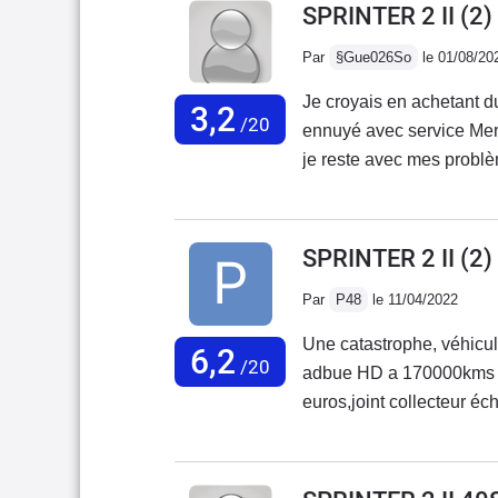
SPRINTER 2 II (2
Par
§Gue026So
le 01/08/20
Je croyais en achetant du
3,2
/20
ennuyé avec service Mercedes Fr
je reste avec mes problè
avec 20000 kmBatterie qui
gauche se ferme mal, cod
obligé de changer le char
SPRINTER 2 II (2)
consommation 17 litres a
Par
P48
le 11/04/2022
pas son prix excessif.,J
qui était fiable et une a
Une catastrophe, véhicul
6,2
m'en débarrasser au plus
/20
adbue HD a 170000kms c
ces véhicules.J'ai rencon
euros,joint collecteur 
ne rachèteront pas de Me
fumé a l'intérieur du mot
de rouille le véhicule a