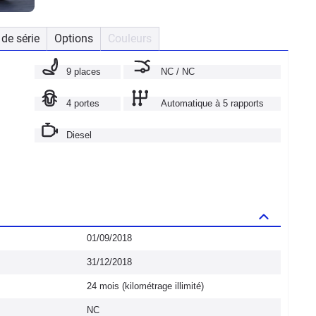
de série
Options
Couleurs
9 places
NC / NC
4 portes
Automatique à 5 rapports
Diesel
01/09/2018
31/12/2018
24 mois (kilométrage illimité)
NC