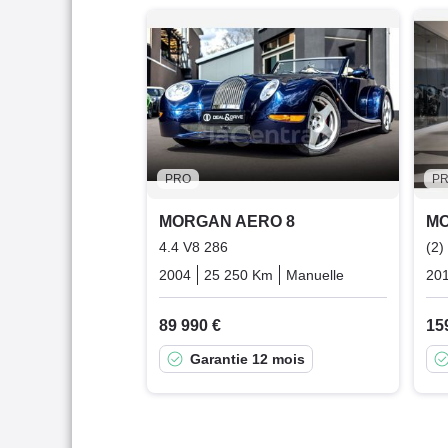
PRO
P
MORGAN AERO 8
MO
4.4 V8 286
(2)
2004
25 250 Km
Manuelle
Essence
20
89 990 €
15
Garantie 12 mois