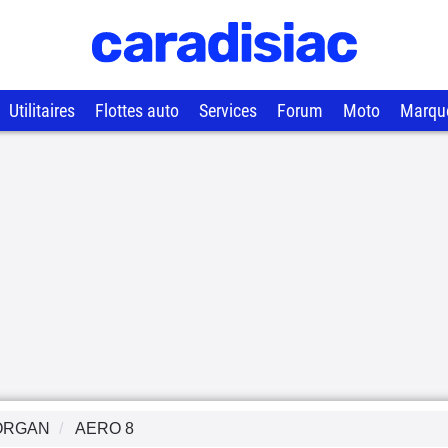
Utilitaires
Flottes auto
Services
Forum
Moto
Marqu
ORGAN
AERO 8