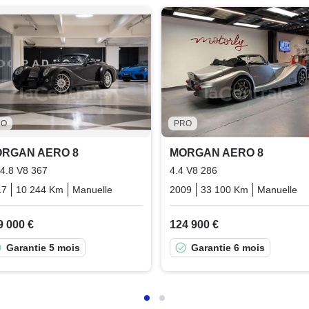
RO
PRO
RGAN AERO 8
MORGAN AERO 8
 4.8 V8 367
4.4 V8 286
17
10 244 Km
Manuelle
Essence
2009
33 100 Km
Manuelle
9 000 €
124 900 €
Garantie 5 mois
Garantie 6 mois