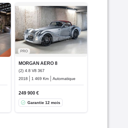
MORGAN AERO
4.4 V8 286
2002
65 000 Km
98 000 €
PRO
MORGAN AERO 8
(2) 4.8 V8 367
Essence
2018
1 469 Km
Automatique
Essence
249 900 €
Garantie 12 mois