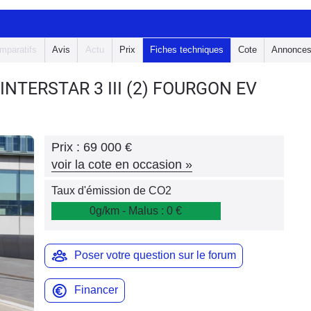
mparatifs
Avis
Actu
Prix
Fiches techniques
Cote
Annonce
 INTERSTAR 3
III (2) FOURGON EV
Prix :
69 000 €
voir la cote en occasion
»
Taux d'émission de CO2
0g/km - Malus : 0 €
Poser votre question sur le forum
Financer