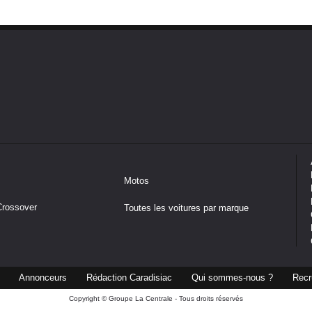
Motos
Crossover
Toutes les voitures par marque
Annonceurs
Rédaction Caradisiac
Qui sommes-nous ?
Recr
Copyright © Groupe La Centrale - Tous droits réservés