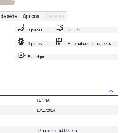
de série
Options
Couleurs
3 places
NC / NC
4 portes
Automatique à 1 rapports
Electrique
TEKNA
18/11/2024
--
60 mois ou 160 000 km