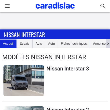
Connexion / Inscription
NISSAN INTERSTAR
Accueil
Accueil
Essais
Avis
Actu
Fiches techniques
Annonces
Actu
MODÈLES NISSAN INTERSTAR
Essais
Nissan Interstar 3
Guide
d'achat
Electriques
Utilitaires
Nissan Interstar 2