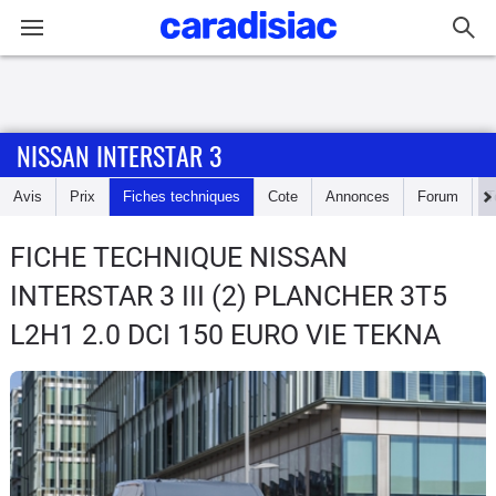
Connexion / Inscription
NISSAN INTERSTAR 3
Accueil
Avis
Prix
Fiches techniques
Cote
Annonces
Forum
T
Actu
FICHE TECHNIQUE NISSAN
Essais
INTERSTAR 3
III (2) PLANCHER 3T5
Guide
L2H1 2.0 DCI 150 EURO VIE TEKNA
d'achat
Electriques
Utilitaires