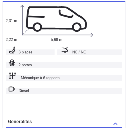
2,31 m
2,22 m
5,68 m
3 places
NC / NC
2 portes
Mécanique à 6 rapports
Diesel
Généralités