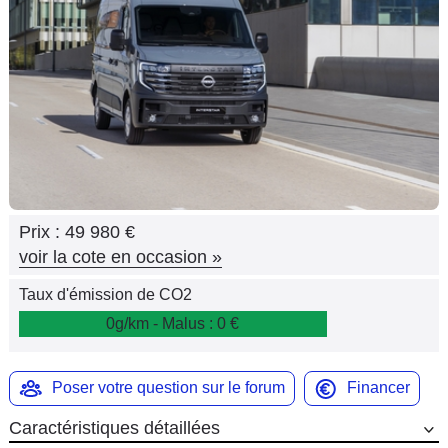
Flottes
Auto
Services
Forum
Moto
Prix :
49 980 €
Marques
voir la cote en occasion
»
Taux d'émission de CO2
0g/km - Malus : 0 €
Poser votre question sur le forum
Financer
Caractéristiques détaillées