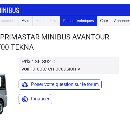
MINIBUS
mparatifs
Avis
Actu
Prix
Fiches techniques
Cote
Annonce
 PRIMASTAR MINIBUS
AVANTOUR
2700 TEKNA
Prix :
36 892 €
voir la cote en occasion
»
Poser votre question sur le forum
Financer