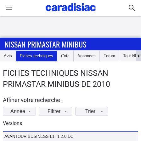
Connexion / Inscription
NISSAN PRIMASTAR MINIBUS
Accueil
Avis
Fiches techniques
Cote
Annonces
Forum
Tout
NIS
Actu
FICHES TECHNIQUES NISSAN
Essais
PRIMASTAR MINIBUS DE 2010
Guide
d'achat
Affiner votre recherche :
Année
Filtrer
Trier
Electriques
Versions
Utilitaires
AVANTOUR BUSINESS L1H1 2.0 DCI