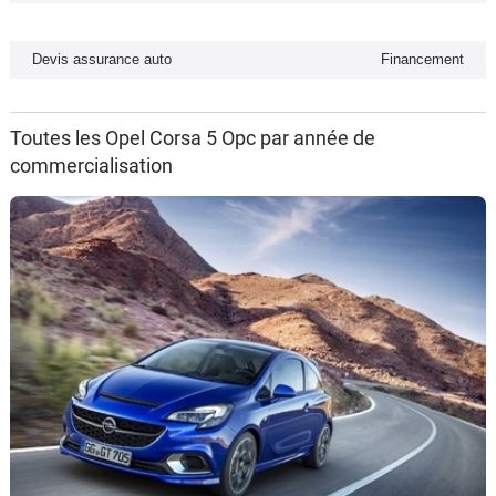
Flottes
Auto
Devis assurance auto
Financement
Services
Toutes les Opel Corsa 5 Opc par année de
commercialisation
Forum
Moto
Marques