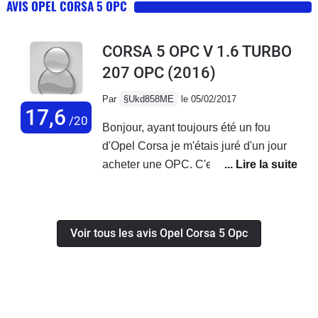
AVIS OPEL CORSA 5 OPC
CORSA 5 OPC V 1.6 TURBO
207 OPC
(2016)
Par
§Ukd858ME
le 05/02/2017
17,6
/20
Bonjour, ayant toujours été un fou
d'Opel Corsa je m'étais juré d'un jour
acheter une OPC. C'est chose faite
depuis avril 2016 et quel bonheur. Au
quotidien cette voiture est un régal tant
pour sa conduite que pour sa sonorité
Voir tous les avis Opel Corsa 5 Opc
(sans être trop exigeant non plus). Des
reprises à bas régime affolante et un
look sportif à souhait.Mis à part la
consommation de carburant assez
importante (en moyenne 9.5L/100) et