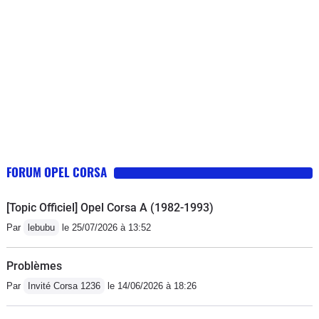
quelque fois le confort sur routes
bosselées, cette voiture est un plaisir
au quotidien.Quand vous êtes en
3ème à 60km/h et que vous
rétrogradez en deuxième, accrochez
vous à vos slip parce que ça envoie.
FORUM OPEL CORSA
[Topic Officiel] Opel Corsa A (1982-1993)
Par
lebubu
le 25/07/2026 à 13:52
Problèmes
Par
Invité Corsa 1236
le 14/06/2026 à 18:26