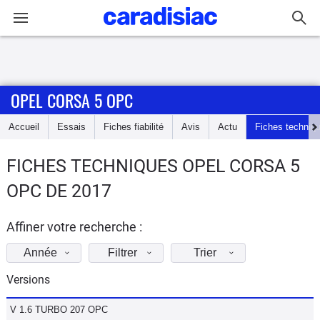
Connexion / Inscription
OPEL CORSA 5 OPC
Accueil
Accueil
Essais
Fiches fiabilité
Avis
Actu
Fiches techniq
Actu
FICHES TECHNIQUES OPEL CORSA 5
Essais
OPC DE 2017
Guide
d'achat
Affiner votre recherche :
Année
Filtrer
Trier
Electriques
Versions
Utilitaires
V 1.6 TURBO 207 OPC