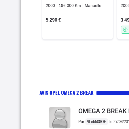
2000
196 000 Km
Manuelle
Diesel
200
5 290 €
3 4
AVIS OPEL OMEGA 2 BREAK
OMEGA 2 BREAK I
Par
§Leb508OE
le 27/08/20