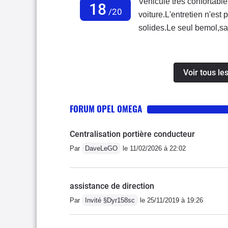
Vehicule tres confortable
18
/20
voiture.L'entretien n'est
solides.Le seul bemol,sa
pardonne...
Voir tous l
FORUM OPEL OMEGA
Centralisation portière conducteur
Par
DaveLeGO
le 11/02/2026 à 22:02
assistance de direction
Par
Invité §Dyr158sc
le 25/11/2019 à 19:26