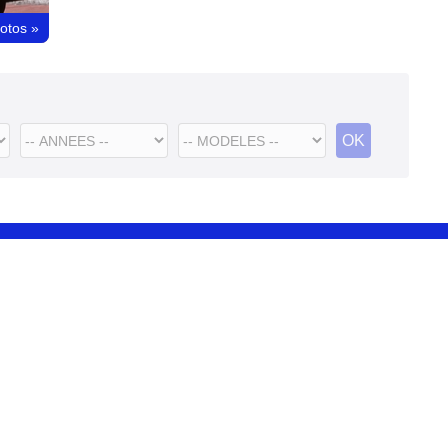
hotos
»