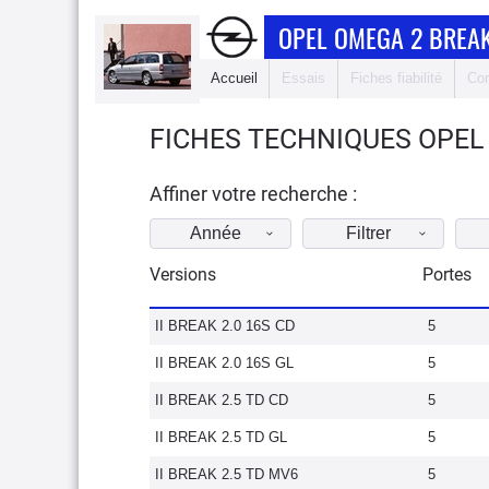
OPEL OMEGA 2 BREA
Accueil
Essais
Fiches fiabilité
Com
FICHES TECHNIQUES OPEL
Affiner votre recherche :
Année
Filtrer
Versions
Portes
II BREAK 2.0 16S CD
5
II BREAK 2.0 16S GL
5
II BREAK 2.5 TD CD
5
II BREAK 2.5 TD GL
5
II BREAK 2.5 TD MV6
5