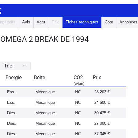
K
paratifs
Avis
Actu
Prix
Fiches techniques
Cote
Annonces
 OMEGA 2 BREAK DE 1994
Trier
Energie
Boite
CO2
Prix
(g/km)
Ess.
Mécanique
NC
28 203 €
Ess.
Mécanique
NC
24 500 €
Dies.
Mécanique
NC
30 475 €
Dies.
Mécanique
NC
27 000 €
Dies.
Mécanique
NC
37 045 €