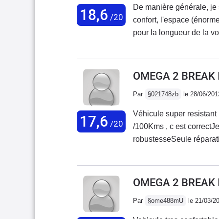
De manière générale, je su
18,6
/20
confort, l'espace (énorme
pour la longueur de la v
(en ville jusqu'à 10 L/1
distances), ainsi que le 
carrosserie (habitacle pr
OMEGA 2 BREAK I
batterie qui a lâché. Ensu
Par
§021748zb
le 28/06/201
moi-même, très facilemen
intervenir soi-même sur 
Véhicule super resistan
17,6
un peu moins faciles d'a
/20
/100Kms , c est correctJ
sont increvables (la mien
robustesseSeule réparati
rareté !) à 420 000 km, 
recommande si vous nez 
qu'elles soient si mal côt
on en met beaucoup dans
OMEGA 2 BREAK I
Par
§ome488mU
le 21/03/2