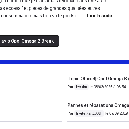
,un confort que je n'ai jamais retrouvé dans une autre
 pas excessif et pieces de grandes qualitées et tres
 consommation mais bon vu le poids qu'elle fait,on lui
es avis Opel Omega 2 Break
[Topic Officiel] Opel Omega B
Par
lebubu
le 08/03/2025 à 08:54
Pannes et réparations Omega
Par
Invité §art133tP
le 07/09/2019 