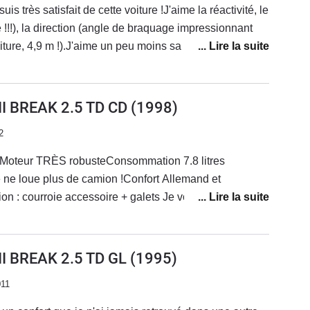
is très satisfait de cette voiture !J'aime la réactivité, le
 !!!), la direction (angle de braquage impressionnant
oiture, 4,9 m !).J'aime un peu moins sa consommation
00 km, mais peut descendre à 6,5 L sur de longues
fait de ne pas pouvoir, en France, trouver de pièces de
incipalement...).La seule panne que j'ai eu c'est la
I BREAK 2.5 TD CD
(1998)
ite j'y ai remplacé une biellette de barre stabilisatrice,
2
t.C'est une voiture sur laquelle on peut encore
certains points (certaines parties du moteur BMW étant
t Moteur TRÈS robusteConsommation 7.8 litres
ccès...).Bref je recommande, sachant que ces moteurs
e ne loue plus de camion !Confort Allemand et
ne a 336 000 km, j'en ai vu une autre (si si, malgré leur
on : courroie accessoire + galets Je vous la
des vacanciers du Nord ! Et je ne comprends pas
d acheter une maison ou que vous etes entrepreneur,
ées...
 le coffre
I BREAK 2.5 TD GL
(1995)
011