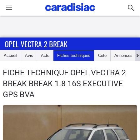
Connexion / Inscription
OPEL VECTRA 2 BREAK
Accueil
Accueil
Avis
Actu
Fiches techniques
Cote
Annonces
Actu
FICHE TECHNIQUE OPEL VECTRA 2
Essais
BREAK
BREAK 1.8 16S EXECUTIVE
Guide
GPS BVA
d'achat
Electriques
Utilitaires