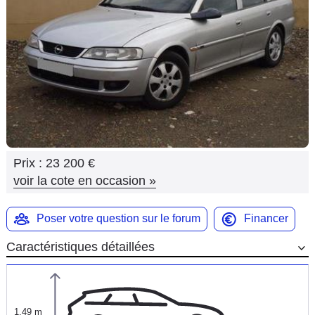
Flottes
Auto
Services
Forum
Moto
Prix :
23 200 €
Marques
voir la cote en occasion
»
Poser votre question sur le forum
Financer
Caractéristiques détaillées
1,49 m