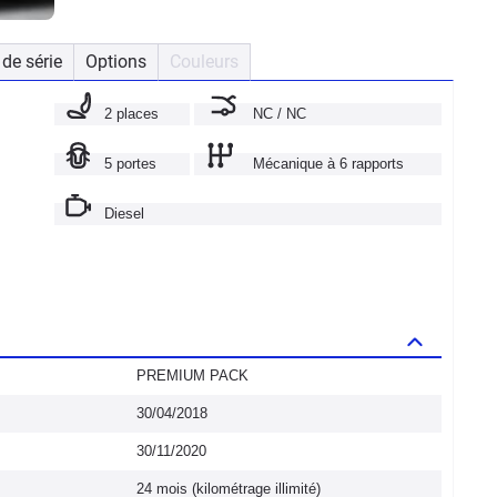
de série
Options
Couleurs
2 places
NC / NC
5 portes
Mécanique à 6 rapports
Diesel
PREMIUM PACK
30/04/2018
30/11/2020
24 mois (kilométrage illimité)