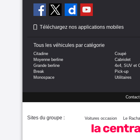
Téléchargez nos applications mobiles
Tous les véhicules par catégorie
Citadine
Coupé
Moyenne berline
Cabriolet
Grande berline
4x4, SUV et 
Break
Pick-up
Monospace
Utilitaires
Contact
Sites du groupe :
Voitures occasion
Le Racha