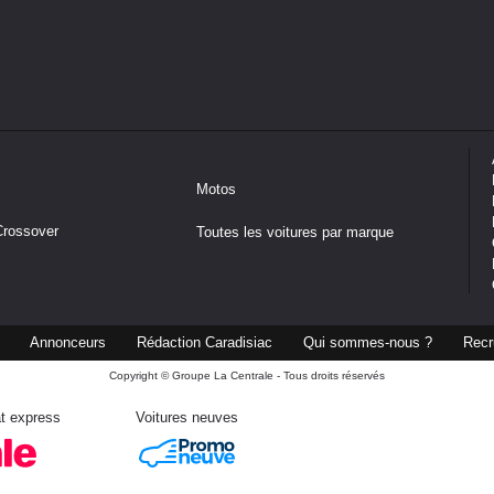
Motos
Crossover
Toutes les voitures par marque
Annonceurs
Rédaction Caradisiac
Qui sommes-nous ?
Recr
Copyright © Groupe La Centrale - Tous droits réservés
t express
Voitures neuves