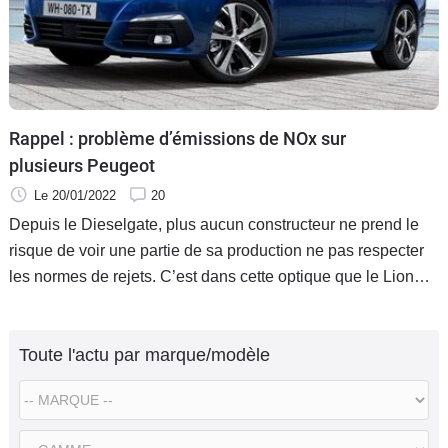
Flottes
Auto
Services
Rappel : problème d’émissions de NOx sur
Forum
plusieurs Peugeot
Le 20/01/2022
20
Moto
Depuis le Dieselgate, plus aucun constructeur ne prend le
risque de voir une partie de sa production ne pas respecter
Marques
les normes de rejets. C’est dans cette optique que le Lion
organise une mise à jour sur cinq de ses modèles.
Toute l'actu par marque/modèle