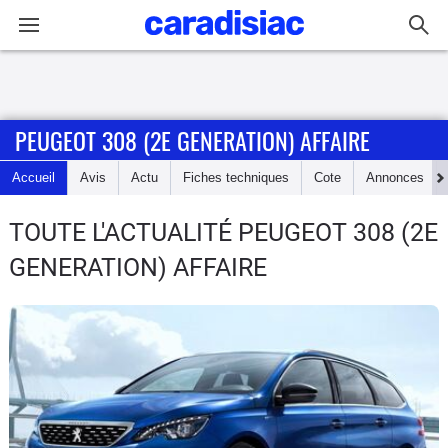
Connexion / Inscription
PEUGEOT 308 (2E GENERATION) AFFAIRE
Accueil
Accueil
Avis
Actu
Fiches techniques
Cote
Annonces
Actu
TOUTE L'ACTUALITÉ PEUGEOT 308 (2E
Essais
GENERATION) AFFAIRE
Guide
d'achat
Electriques
Utilitaires