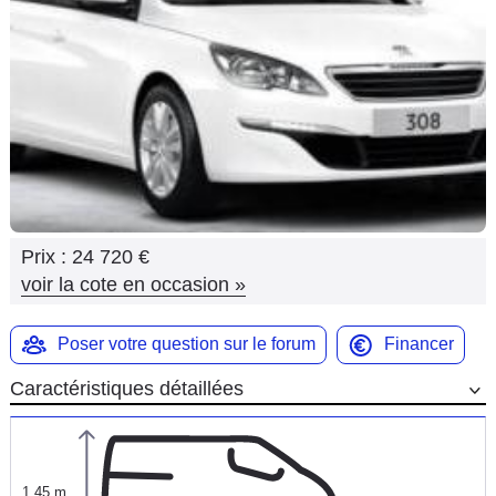
Flottes
Auto
Services
Forum
Moto
Prix :
24 720 €
Marques
voir la cote en occasion
»
Poser votre question sur le forum
Financer
Caractéristiques détaillées
1,45 m