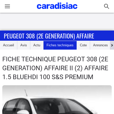
Connexion / Inscription
PEUGEOT 308 (2E GENERATION) AFFAIRE
Accueil
Accueil
Avis
Actu
Fiches techniques
Cote
Annonces
Actu
FICHE TECHNIQUE PEUGEOT 308 (2E
Essais
GENERATION) AFFAIRE
II (2) AFFAIRE
Guide
1.5 BLUEHDI 100 S&S PREMIUM
d'achat
Electriques
Utilitaires