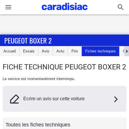
Connexion / Inscription
PEUGEOT BOXER 2
Accueil
Accueil
Essais
Avis
Actu
Prix
Fiches techniques
Cot
Actu
FICHE TECHNIQUE PEUGEOT BOXER 2
Essais
Le service est momentanément interrompu.
Guide
d'achat
Ecrire un avis sur cette voiture
Electriques
Utilitaires
Toutes les fiches techniques