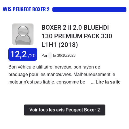
AVIS PEUGEOT BOXER 2
BOXER 2 II 2.0 BLUEHDI
130 PREMIUM PACK 330
L1H1
(2018)
12,2
/20
Par
le 30/10/2023
Bon véhicule utilitaire, nerveux, bon rayon de
braquage pour les manœuvres. Malheureusement le
moteur n'est pas fiable, consomme beaucoup trop
d'huile, d'après le concessionnaire il faut le changer ! A
nos frais évidemment...
Voir tous les avis Peugeot Boxer 2