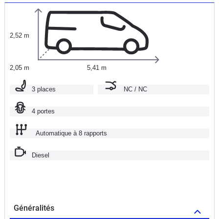
2,52 m
2,05 m
5,41 m
3 places
NC / NC
4 portes
Automatique à 8 rapports
Diesel
Généralités