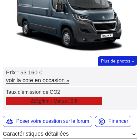
Flottes
Auto
Services
Forum
Plus de photos
»
Moto
Prix :
53 160 €
Marques
voir la cote en occasion
»
Taux d'émission de CO2
223g/km - Malus : 0 €
Poser votre question sur le forum
Financer
Caractéristiques détaillées