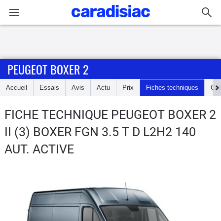
Connexion / Inscription
PEUGEOT BOXER 2
Accueil
Accueil
Essais
Avis
Actu
Prix
Fiches techniques
Cot
Actu
FICHE TECHNIQUE PEUGEOT BOXER 2
Essais
II (3) BOXER FGN 3.5 T D L2H2 140
Guide
AUT. ACTIVE
d'achat
Electriques
Utilitaires