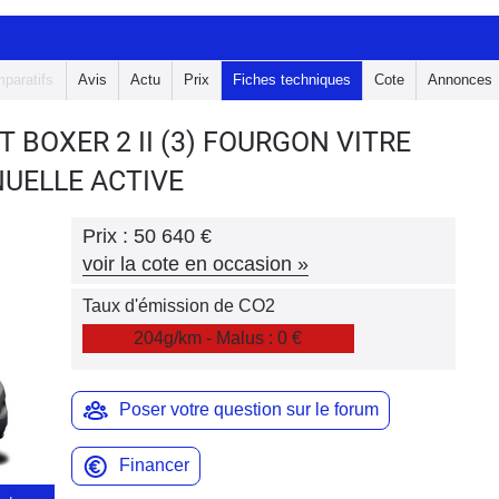
paratifs
Avis
Actu
Prix
Fiches techniques
Cote
Annonces
T BOXER 2
II (3) FOURGON VITRE
NUELLE ACTIVE
Prix :
50 640 €
voir la cote en occasion
»
Taux d'émission de CO2
204g/km - Malus : 0 €
Poser votre question sur le forum
Financer