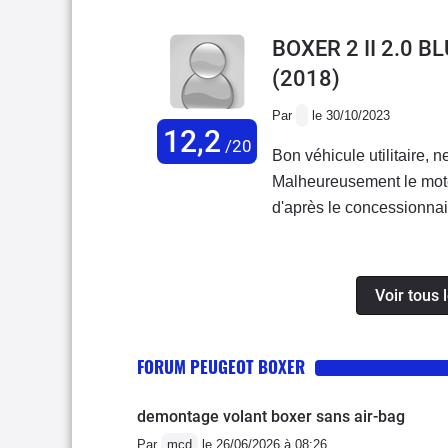
BOXER 2 II 2.0 
(2018)
Par
le 30/10/2023
12,2
/20
Bon véhicule utilitaire,
Malheureusement le mote
d'après le concessionnair
Voir tous 
FORUM PEUGEOT BOXER
demontage volant boxer sans air-bag
Par
mcd
le 26/06/2026 à 08:26