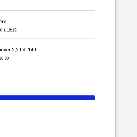
ère
6 à 18:16
oxer 2,2 hdi 140
16:03