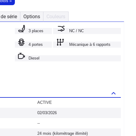
hotos
»
de série
Options
Couleurs
3 places
NC / NC
4 portes
Mécanique à 6 rapports
Diesel
ACTIVE
02/03/2026
--
24 mois (kilométrage illimité)