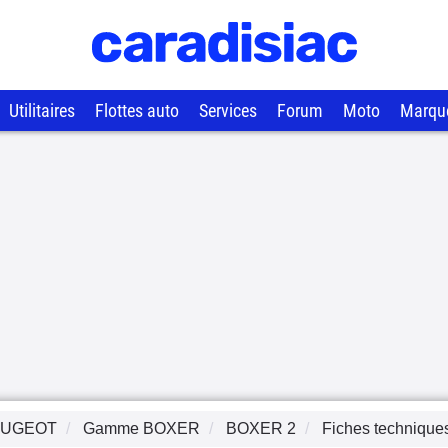
Utilitaires
Flottes auto
Services
Forum
Moto
Marqu
EUGEOT
Gamme
BOXER
BOXER 2
Fiches technique