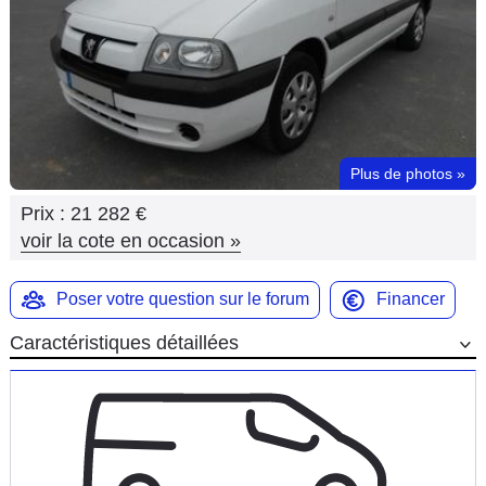
Flottes
Auto
Services
Forum
Plus de photos
»
Prix :
21 282 €
Moto
voir la cote en occasion
»
Marques
Poser votre question sur le forum
Financer
Caractéristiques détaillées