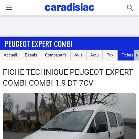
Connexion / Inscription
PEUGEOT EXPERT COMBI
Accueil
Accueil
Essais
Comparatifs
Avis
Actu
Prix
Fiches te
Actu
FICHE TECHNIQUE PEUGEOT EXPERT
Essais
COMBI
COMBI 1.9 DT 7CV
Guide
d'achat
Electriques
Utilitaires