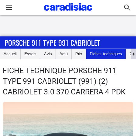
Connexion / Inscription
PORSCHE 911 TYPE 991 CABRIOLET
Accueil
Accueil
Essais
Avis
Actu
Prix
Fiches techniques
Cot
Actu
FICHE TECHNIQUE PORSCHE 911
Essais
TYPE 991 CABRIOLET
(991) (2)
Guide
CABRIOLET 3.0 370 CARRERA 4 PDK
d'achat
Electriques
Utilitaires