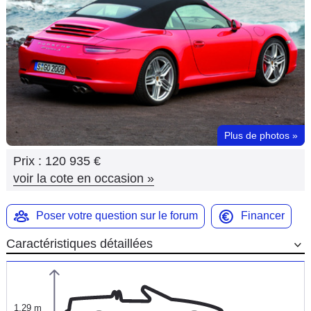
Flottes
Auto
Services
Forum
Plus de photos
»
Moto
Prix :
120 935 €
Marques
voir la cote en occasion
»
Poser votre question sur le forum
Financer
Caractéristiques détaillées
1,29 m