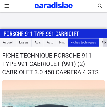
Connexion / Inscription
PORSCHE 911 TYPE 991 CABRIOLET
Accueil
Accueil
Essais
Avis
Actu
Prix
Fiches techniques
Cot
Actu
FICHE TECHNIQUE PORSCHE 911
Essais
TYPE 991 CABRIOLET
(991) (2)
Guide
CABRIOLET 3.0 450 CARRERA 4 GTS
d'achat
Electriques
Utilitaires