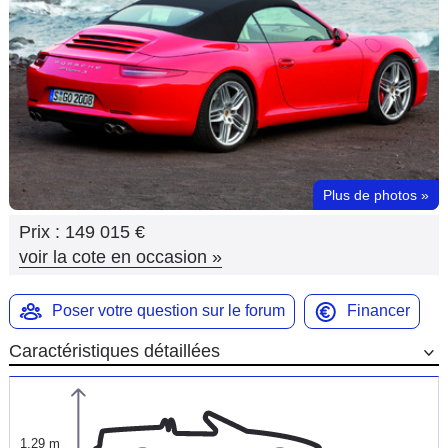
Flottes
Auto
Services
Forum
Plus de photos
»
Moto
Prix :
149 015 €
Marques
voir la cote en occasion
»
Poser votre question sur le forum
Financer
Caractéristiques détaillées
1,29 m