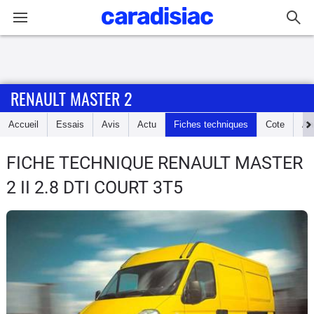
Connexion / Inscription
RENAULT MASTER 2
Accueil
Accueil
Essais
Avis
Actu
Fiches techniques
Cote
An
Actu
FICHE TECHNIQUE RENAULT MASTER
Essais
2
II 2.8 DTI COURT 3T5
Guide
d'achat
Electriques
Utilitaires