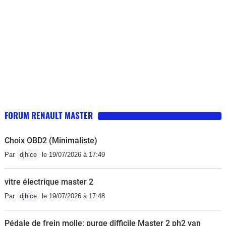
vous mette pas bien trop d'huile , ce qui a été notre cas
par deux fois !! En cote (avant nettoyage) il fallait jouer
sur la position de la pédale d'accélérateur , un peu trop
il s'étouffait, un peu mois il reprenait ses tours et se
relançait.Sinon après 18 ans pas un point de rouille (
ancien véhicule de pompier donc point positif : toujours
stocké à l'abri et point négatif : poignée dans le coin
même à froid !!)
FORUM RENAULT MASTER
Choix OBD2 (Minimaliste)
Par
djhice
le 19/07/2026 à 17:49
vitre électrique master 2
Par
djhice
le 19/07/2026 à 17:48
Pédale de frein molle; purge difficile Master 2 ph2 van