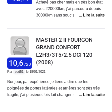
Acheté pas cher mais en très bon état
de maintien intérieur Ingénieur de merde...
avec 220000km, j'ai parcouru depuis
30000km sans soucis.Au préalable j'ai
changé la distribution, la pompe de
direction assistée, les deux disques
avant (et plaquettes) et un étrier
MASTER 2 II FOURGON
arrière.Je l'ai équipé en VASP Atelier
GRAND CONFORT
(passage à la DREAL en cours).Il est
L2H3/3T5/2.5 DCI 120
confortable, pas très bruyant aux
vitesses usuelles, je roule toujours
10,6
(2008)
/20
chargé avec un remorque, donc
Par
bed51
le 18/01/2021
110km/h sur autoroute et vitesse
usuelle sur la route.En grosse montée
Bonjour, par expérience je tiens a dire que les
et très chargé, les 90cv sont quelques
poignées de portes latérales et arrières sont très très
fois insuffisants mais jamais gênant.Je
fragile, j'ai plusieurs fois fait changer les poignées
suis vraiment très content de ce
cassées, aujourd'hui la concession Renault de
fourgon.Comme dit dans un
Lormont 33310 me dit de me débrouiller dans une