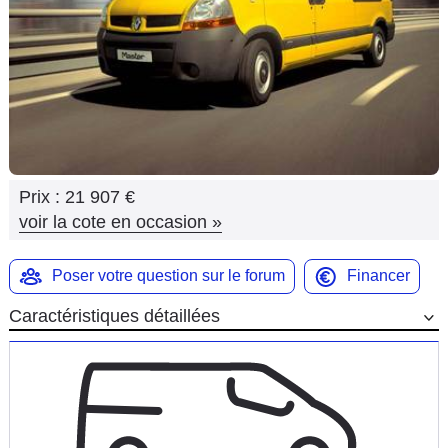
Flottes
Auto
Services
Forum
Prix :
21 907 €
Moto
voir la cote en occasion
»
Marques
Poser votre question sur le forum
Financer
Caractéristiques détaillées