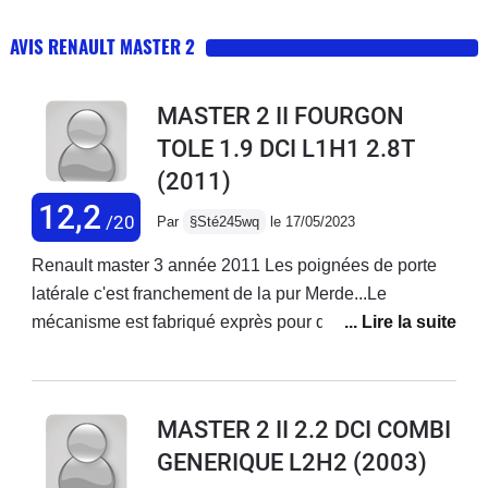
AVIS RENAULT MASTER 2
MASTER 2 II FOURGON
TOLE 1.9 DCI L1H1 2.8T
(2011)
12,2
/20
Par
§Sté245wq
le 17/05/2023
Renault master 3 année 2011 Les poignées de porte
latérale c'est franchement de la pur Merde...Le
mécanisme est fabriqué exprès pour qu'il casse et oui
Renault gagne pas assez dargent... donc on fabrique
de la merde pour faire casquer les clients logique.Ce
n'est pas allemand ...Fonctionnement un tout-petit
MASTER 2 II 2.2 DCI COMBI
ergot de 3mm dans une encoche qui s'use très
GENERIQUE L2H2
(2003)
rapidement ergot en plastique qui fait levier lorsque