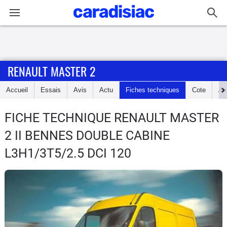
Connexion / Inscription
RENAULT MASTER 2
Accueil
Accueil
Essais
Avis
Actu
Fiches techniques
Cote
An
Actu
FICHE TECHNIQUE RENAULT MASTER
Essais
2
II BENNES DOUBLE CABINE
Guide
L3H1/3T5/2.5 DCI 120
d'achat
Electriques
Utilitaires