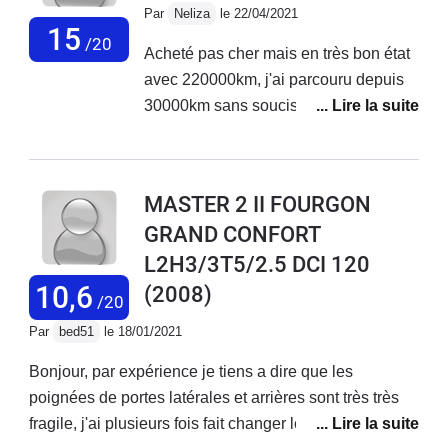
l'on tire sur la poignée la honte Renault...Du plastique
Par
Neliza
le 22/04/2021
économique, fixation avec un rivet pop et une rondelle
15
/20
Acheté pas cher mais en très bon état
de maintien intérieur Ingénieur de merde...
avec 220000km, j'ai parcouru depuis
30000km sans soucis.Au préalable j'ai
changé la distribution, la pompe de
direction assistée, les deux disques
avant (et plaquettes) et un étrier
MASTER 2 II FOURGON
arrière.Je l'ai équipé en VASP Atelier
GRAND CONFORT
(passage à la DREAL en cours).Il est
L2H3/3T5/2.5 DCI 120
confortable, pas très bruyant aux
vitesses usuelles, je roule toujours
10,6
(2008)
/20
chargé avec un remorque, donc
Par
bed51
le 18/01/2021
110km/h sur autoroute et vitesse
usuelle sur la route.En grosse montée
Bonjour, par expérience je tiens a dire que les
et très chargé, les 90cv sont quelques
poignées de portes latérales et arrières sont très très
fois insuffisants mais jamais gênant.Je
fragile, j'ai plusieurs fois fait changer les poignées
suis vraiment très content de ce