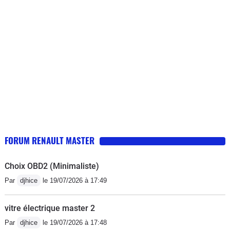
autant.Vérifier que lors d'une vidange le garage ne
vous mette pas bien trop d'huile , ce qui a été notre cas
par deux fois !! En cote (avant nettoyage) il fallait jouer
sur la position de la pédale d'accélérateur , un peu trop
il s'étouffait, un peu mois il reprenait ses tours et se
relançait.Sinon après 18 ans pas un point de rouille (
ancien véhicule de pompier donc point positif : toujours
stocké à l'abri et point négatif : poignée dans le coin
même à froid !!)
FORUM RENAULT MASTER
Choix OBD2 (Minimaliste)
Par
djhice
le 19/07/2026 à 17:49
vitre électrique master 2
Par
djhice
le 19/07/2026 à 17:48