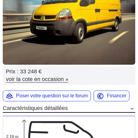
Flottes
Auto
Services
Forum
Moto
Prix :
33 248 €
Marques
voir la cote en occasion
»
Poser votre question sur le forum
Financer
Caractéristiques détaillées
2,19 m