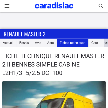
Connexion / Inscription
RENAULT MASTER 2
Accueil
Accueil
Essais
Avis
Actu
Fiches techniques
Cote
An
Actu
FICHE TECHNIQUE RENAULT MASTER
Essais
2
II BENNES SIMPLE CABINE
Guide
L2H1/3T5/2.5 DCI 100
d'achat
Electriques
Utilitaires