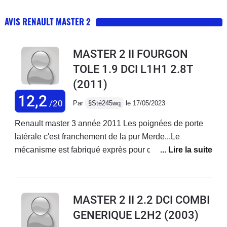
AVIS RENAULT MASTER 2
MASTER 2 II FOURGON
TOLE 1.9 DCI L1H1 2.8T
(2011)
12,2
/20
Par
§Sté245wq
le 17/05/2023
Renault master 3 année 2011 Les poignées de porte
latérale c'est franchement de la pur Merde...Le
mécanisme est fabriqué exprès pour qu'il casse et oui
Renault gagne pas assez dargent... donc on fabrique
de la merde pour faire casquer les clients logique.Ce
n'est pas allemand ...Fonctionnement un tout-petit
MASTER 2 II 2.2 DCI COMBI
ergot de 3mm dans une encoche qui s'use très
GENERIQUE L2H2
(2003)
rapidement ergot en plastique qui fait levier lorsque