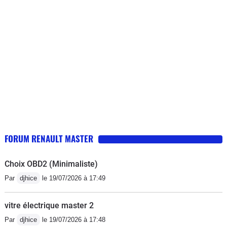
autant.Vérifier que lors d'une vidange le garage ne
vous mette pas bien trop d'huile , ce qui a été notre cas
par deux fois !! En cote (avant nettoyage) il fallait jouer
sur la position de la pédale d'accélérateur , un peu trop
il s'étouffait, un peu mois il reprenait ses tours et se
relançait.Sinon après 18 ans pas un point de rouille (
ancien véhicule de pompier donc point positif : toujours
stocké à l'abri et point négatif : poignée dans le coin
même à froid !!)
FORUM RENAULT MASTER
Choix OBD2 (Minimaliste)
Par
djhice
le 19/07/2026 à 17:49
vitre électrique master 2
Par
djhice
le 19/07/2026 à 17:48