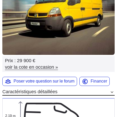
Flottes
Auto
Services
Forum
Moto
Prix :
29 900 €
Marques
voir la cote en occasion
»
Poser votre question sur le forum
Financer
Caractéristiques détaillées
2,19 m