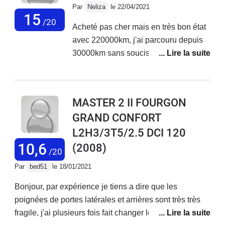
l'on tire sur la poignée la honte Renault...Du plastique
Par
Neliza
le 22/04/2021
économique, fixation avec un rivet pop et une rondelle
15
/20
Acheté pas cher mais en très bon état
de maintien intérieur Ingénieur de merde...
avec 220000km, j'ai parcouru depuis
30000km sans soucis.Au préalable j'ai
changé la distribution, la pompe de
direction assistée, les deux disques
avant (et plaquettes) et un étrier
MASTER 2 II FOURGON
arrière.Je l'ai équipé en VASP Atelier
GRAND CONFORT
(passage à la DREAL en cours).Il est
L2H3/3T5/2.5 DCI 120
confortable, pas très bruyant aux
vitesses usuelles, je roule toujours
10,6
(2008)
/20
chargé avec un remorque, donc
Par
bed51
le 18/01/2021
110km/h sur autoroute et vitesse
usuelle sur la route.En grosse montée
Bonjour, par expérience je tiens a dire que les
et très chargé, les 90cv sont quelques
poignées de portes latérales et arrières sont très très
fois insuffisants mais jamais gênant.Je
fragile, j'ai plusieurs fois fait changer les poignées
suis vraiment très content de ce