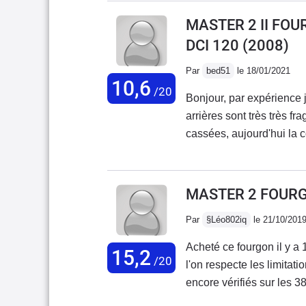
remorque, donc 110km/h s
MASTER 2 II FO
montée et très chargé, le
DCI 120
(2008)
gênant.Je suis vraiment 
commentaire, j'ai eu une
Par
bed51
le 18/01/2021
10,6
trouve sur internet pour 
/20
Bonjour, par expérience j
arrières sont très très fra
cassées, aujourd'hui la
débrouiller dans une cas
plus, Débrouillez vous!!!
poignées cassées et je 
MASTER 2 FOURGO
UNE HONTE ils n'ont pa
Par
§Léo802iq
le 21/10/201
ACHETER PAS DE MASTER
Acheté ce fourgon il y 
15,2
/20
l'on respecte les limitat
encore vérifiés sur les 
ne s'enclenche pas au pre