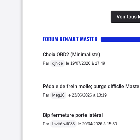
à vibrer après un "netto
l'achat les pneus n'étai
Voir tous 
pouvoir encore en effectu
vous mette pas bien trop d
FORUM RENAULT MASTER
(avant nettoyage) il falla
peu trop il s'étouffait, u
Choix OBD2 (Minimaliste)
après 18 ans pas un poin
positif : toujours stocké à l
Par
djhice
le 19/07/2026 à 17:49
froid !!)
Pédale de frein molle; purge difficile Mast
Par
Meg16
le 23/06/2026 à 13:19
Bip fermeture porte latéral
Par
Invité wil083
le 20/04/2026 à 15:30