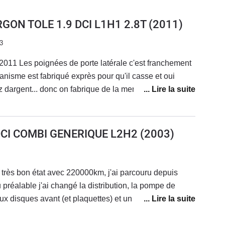
RGON TOLE 1.9 DCI L1H1 2.8T
(2011)
3
011 Les poignées de porte latérale c'est franchement
anisme est fabriqué exprès pour qu'il casse et oui
dargent... donc on fabrique de la merde pour faire
 encoche qui s'use très rapidement ergot en
lorsque l'on tire sur la poignée la honte Renault...Du
 DCI COMBI GENERIQUE L2H2
(2003)
xation avec un rivet pop et une rondelle de maintien
rde...
très bon état avec 220000km, j'ai parcouru depuis
réalable j'ai changé la distribution, la pompe de
ux disques avant (et plaquettes) et un étrier arrière.Je
ier (passage à la DREAL en cours).Il est confortable,
sses usuelles, je roule toujours chargé avec un