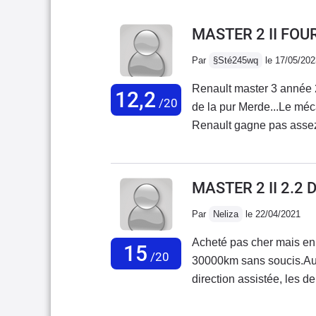
MASTER 2 II FOU
Par
§Sté245wq
le 17/05/202
Renault master 3 année 2
12,2
/20
de la pur Merde...Le méc
Renault gagne pas assez 
casquer les clients logique.Ce n'est pas allemand ...Fonctionnement un tout-
petit ergot de 3mm dans une
plastique qui fait levier 
MASTER 2 II 2.2
plastique économique, fi
Par
Neliza
le 22/04/2021
intérieur Ingénieur de me
Acheté pas cher mais en 
15
/20
30000km sans soucis.Au p
direction assistée, les de
l'ai équipé en VASP Atel
pas très bruyant aux vite