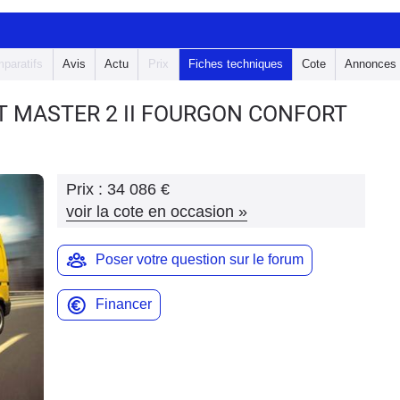
paratifs
Avis
Actu
Prix
Fiches techniques
Cote
Annonces
T MASTER 2
II FOURGON CONFORT
Prix :
34 086 €
voir la cote en occasion
»
Poser votre question sur le forum
Financer