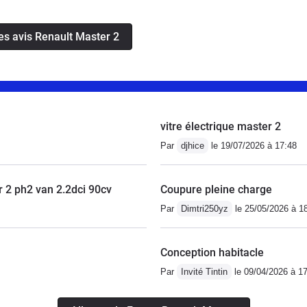
yage" avec un additif se problème semble résolu.Lors de
ent pas neufs mais après 30000 kms ils semblent
les avis Renault Master 2
er autant.Vérifier que lors d'une vidange le garage ne
'huile , ce qui a été notre cas par deux fois !! En cote
it jouer sur la position de la pédale d'accélérateur , un
n peu mois il reprenait ses tours et se relançait.Sinon
t de rouille ( ancien véhicule de pompier donc point
vitre électrique master 2
'abri et point négatif : poignée dans le coin même à
Par
djhice
le 19/07/2026 à 17:48
er 2 ph2 van 2.2dci 90cv
Coupure pleine charge
Par
Dimtri250yz
le 25/05/2026 à 1
Conception habitacle
Par
Invité Tintin
le 09/04/2026 à 1