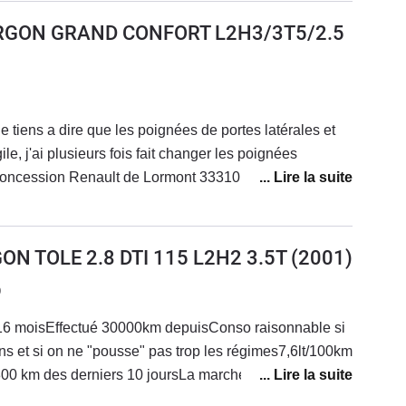
ur autoroute et vitesse usuelle sur la route.En grosse
URGON GRAND CONFORT L2H3/3T5/2.5
s 90cv sont quelques fois insuffisants mais jamais
très content de ce fourgon.Comme dit dans un
 casse de la poignée de porte latérale, mais on en
une cinquantaine d'euros et c'est facile à remplacer.
e tiens a dire que les poignées de portes latérales et
gile, j'ai plusieurs fois fait changer les poignées
 concession Renault de Lormont 33310 me dit de me
se pour trouver des poignées car Renault ne fabrique
!!!J'ai trois master avec tous le même problèmes des
ne peux plus accéder à l'arrière de mes camions C EST
N TOLE 2.8 DTI 115 L2H2 3.5T
(2001)
s plus de 13 ans et 200 000 km en moyenne N
9
 sous peines de ne pas pouvoir les réparer
a 16 moisEffectué 30000km depuisConso raisonnable si
ions et si on ne "pousse" pas trop les régimes7,6lt/100km
3800 km des derniers 10 joursLa marche arrière parfois
mier essaiArrêté , au ralenti à chaud il avait tendance