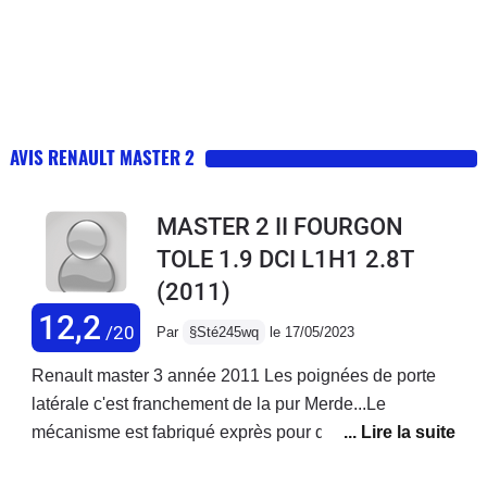
AVIS RENAULT MASTER 2
MASTER 2 II FOURGON
TOLE 1.9 DCI L1H1 2.8T
(2011)
12,2
/20
Par
§Sté245wq
le 17/05/2023
Renault master 3 année 2011 Les poignées de porte
latérale c'est franchement de la pur Merde...Le
mécanisme est fabriqué exprès pour qu'il casse et oui
Renault gagne pas assez dargent... donc on fabrique