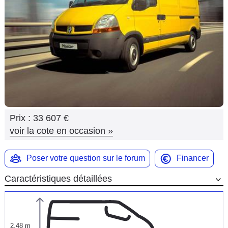
Flottes
Auto
Services
Forum
Moto
Prix :
33 607 €
Marques
voir la cote en occasion
»
Poser votre question sur le forum
Financer
Caractéristiques détaillées
2,48 m