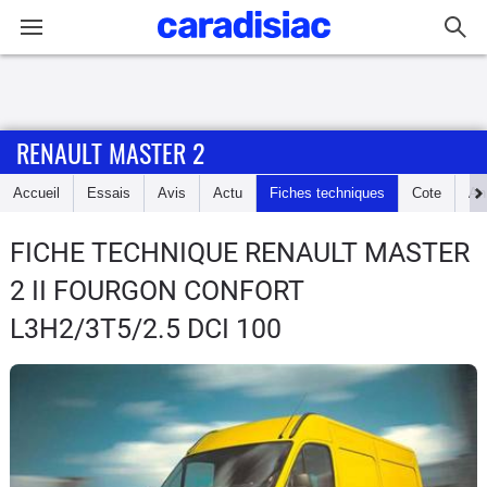
Connexion / Inscription
RENAULT MASTER 2
Accueil
Accueil
Essais
Avis
Actu
Fiches techniques
Cote
An
Actu
FICHE TECHNIQUE RENAULT MASTER
Essais
2
II FOURGON CONFORT
Guide
L3H2/3T5/2.5 DCI 100
d'achat
Electriques
Utilitaires