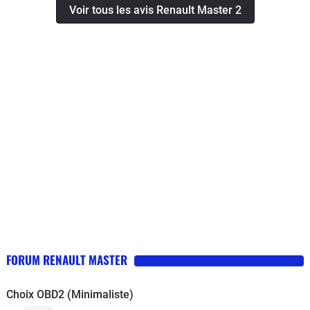
Voir tous les avis Renault Master 2
chaud il avait tendance à vibrer après un "nettoyage"
avec un additif se problème semble résolu.Lors de
l'achat les pneus n'étaient pas neufs mais après 30000
kms ils semblent pouvoir encore en effectuer
autant.Vérifier que lors d'une vidange le garage ne
vous mette pas bien trop d'huile , ce qui a été notre cas
par deux fois !! En cote (avant nettoyage) il fallait jouer
sur la position de la pédale d'accélérateur , un peu trop
il s'étouffait, un peu mois il reprenait ses tours et se
relançait.Sinon après 18 ans pas un point de rouille (
ancien véhicule de pompier donc point positif : toujours
stocké à l'abri et point négatif : poignée dans le coin
même à froid !!)
FORUM RENAULT MASTER
Choix OBD2 (Minimaliste)