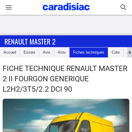
Connexion / Inscription
RENAULT MASTER 2
Accueil
Accueil
Essais
Avis
Actu
Fiches techniques
Cote
An
Actu
FICHE TECHNIQUE RENAULT MASTER
Essais
2
II FOURGON GENERIQUE
Guide
L2H2/3T5/2.2 DCI 90
d'achat
Electriques
Utilitaires