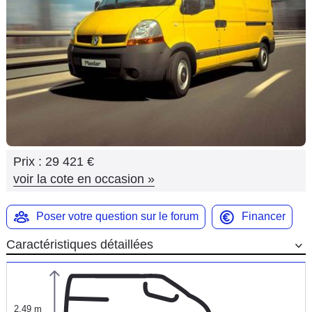
Flottes
Auto
Services
Forum
Moto
Prix :
29 421 €
Marques
voir la cote en occasion
»
Poser votre question sur le forum
Financer
Caractéristiques détaillées
2,49 m