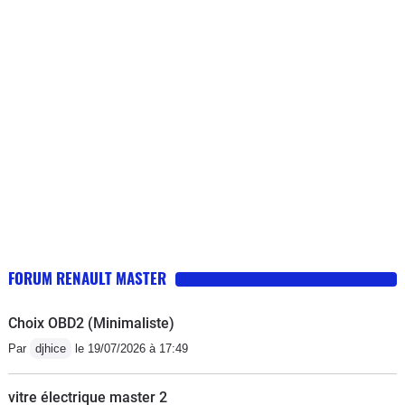
l'achat les pneus n'étaient pas neufs mais après 30000
kms ils semblent pouvoir encore en effectuer
autant.Vérifier que lors d'une vidange le garage ne
vous mette pas bien trop d'huile , ce qui a été notre cas
par deux fois !! En cote (avant nettoyage) il fallait jouer
sur la position de la pédale d'accélérateur , un peu trop
il s'étouffait, un peu mois il reprenait ses tours et se
relançait.Sinon après 18 ans pas un point de rouille (
ancien véhicule de pompier donc point positif : toujours
stocké à l'abri et point négatif : poignée dans le coin
même à froid !!)
FORUM RENAULT MASTER
Choix OBD2 (Minimaliste)
Par
djhice
le 19/07/2026 à 17:49
vitre électrique master 2