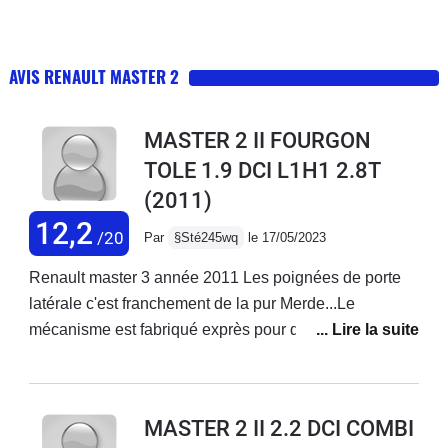
AVIS RENAULT MASTER 2
MASTER 2 II FOURGON
TOLE 1.9 DCI L1H1 2.8T
(2011)
12,2
/20
Par
§Sté245wq
le 17/05/2023
Renault master 3 année 2011 Les poignées de porte
latérale c'est franchement de la pur Merde...Le
mécanisme est fabriqué exprès pour qu'il casse et oui
Renault gagne pas assez dargent... donc on fabrique
de la merde pour faire casquer les clients logique.Ce
n'est pas allemand ...Fonctionnement un tout-petit
MASTER 2 II 2.2 DCI COMBI
ergot de 3mm dans une encoche qui s'use très