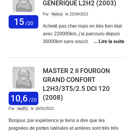
GENERIQUE L2H2
(2003)
rapidement ergot en plastique qui fait levier lorsque
l'on tire sur la poignée la honte Renault...Du plastique
Par
Neliza
le 22/04/2021
économique, fixation avec un rivet pop et une rondelle
15
/20
Acheté pas cher mais en très bon état
de maintien intérieur Ingénieur de merde...
avec 220000km, j'ai parcouru depuis
30000km sans soucis.Au préalable j'ai
changé la distribution, la pompe de
direction assistée, les deux disques
avant (et plaquettes) et un étrier
MASTER 2 II FOURGON
arrière.Je l'ai équipé en VASP Atelier
GRAND CONFORT
(passage à la DREAL en cours).Il est
L2H3/3T5/2.5 DCI 120
confortable, pas très bruyant aux
vitesses usuelles, je roule toujours
10,6
(2008)
/20
chargé avec un remorque, donc
Par
bed51
le 18/01/2021
110km/h sur autoroute et vitesse
usuelle sur la route.En grosse montée
Bonjour, par expérience je tiens a dire que les
et très chargé, les 90cv sont quelques
poignées de portes latérales et arrières sont très très