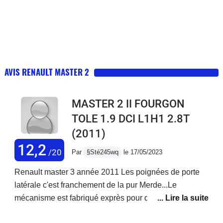
AVIS RENAULT MASTER 2
MASTER 2 II FOURGON
TOLE 1.9 DCI L1H1 2.8T
(2011)
12,2
/20
Par
§Sté245wq
le 17/05/2023
Renault master 3 année 2011 Les poignées de porte
latérale c'est franchement de la pur Merde...Le
mécanisme est fabriqué exprès pour qu'il casse et oui
Renault gagne pas assez dargent... donc on fabrique