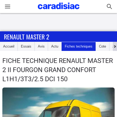
Connexion / Inscription
RENAULT MASTER 2
Accueil
Accueil
Essais
Avis
Actu
Fiches techniques
Cote
An
Actu
FICHE TECHNIQUE RENAULT MASTER
Essais
2
II FOURGON GRAND CONFORT
Guide
L1H1/3T3/2.5 DCI 150
d'achat
Electriques
Utilitaires