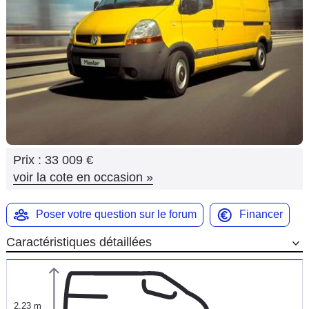
Flottes
Auto
Services
Forum
Moto
Prix :
33 009 €
Marques
voir la cote en occasion
»
Poser votre question sur le forum
Financer
Caractéristiques détaillées
2,23 m