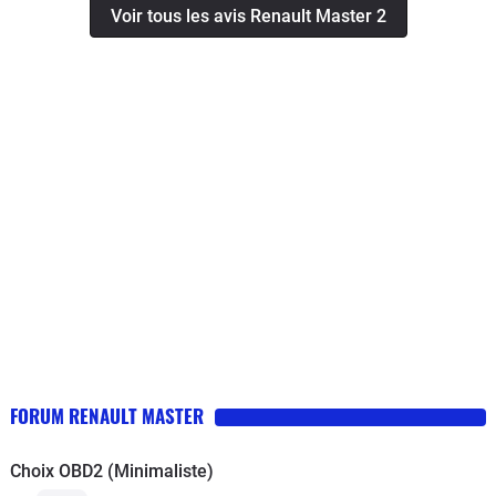
Voir tous les avis Renault Master 2
chaud il avait tendance à vibrer après un "nettoyage"
avec un additif se problème semble résolu.Lors de
l'achat les pneus n'étaient pas neufs mais après 30000
kms ils semblent pouvoir encore en effectuer
autant.Vérifier que lors d'une vidange le garage ne
vous mette pas bien trop d'huile , ce qui a été notre cas
par deux fois !! En cote (avant nettoyage) il fallait jouer
sur la position de la pédale d'accélérateur , un peu trop
il s'étouffait, un peu mois il reprenait ses tours et se
relançait.Sinon après 18 ans pas un point de rouille (
ancien véhicule de pompier donc point positif : toujours
stocké à l'abri et point négatif : poignée dans le coin
même à froid !!)
FORUM RENAULT MASTER
Choix OBD2 (Minimaliste)