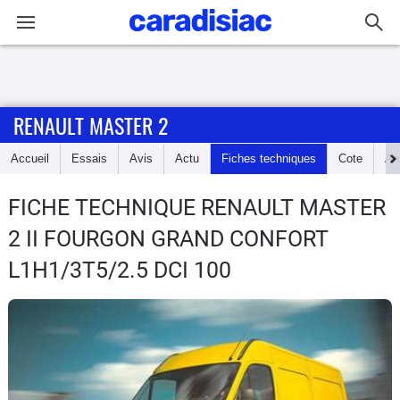
Connexion / Inscription
RENAULT MASTER 2
Accueil
Accueil
Essais
Avis
Actu
Fiches techniques
Cote
An
Actu
FICHE TECHNIQUE RENAULT MASTER
Essais
2
II FOURGON GRAND CONFORT
Guide
L1H1/3T5/2.5 DCI 100
d'achat
Electriques
Utilitaires