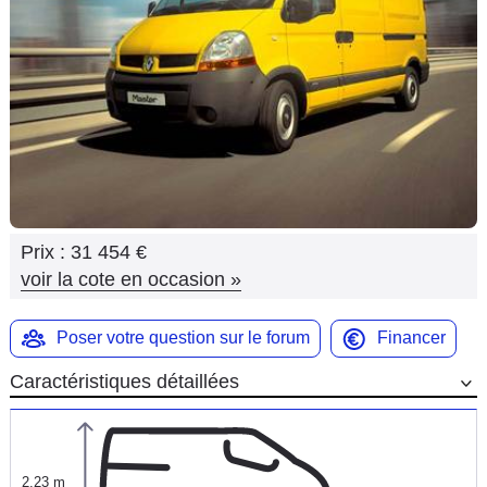
Flottes
Auto
Services
Forum
Moto
Prix :
31 454 €
Marques
voir la cote en occasion
»
Poser votre question sur le forum
Financer
Caractéristiques détaillées
2,23 m