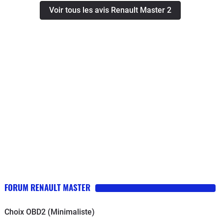
s'enclenche pas au premier essaiArrêté , au ralenti à
Voir tous les avis Renault Master 2
chaud il avait tendance à vibrer après un "nettoyage"
avec un additif se problème semble résolu.Lors de
l'achat les pneus n'étaient pas neufs mais après 30000
kms ils semblent pouvoir encore en effectuer
autant.Vérifier que lors d'une vidange le garage ne
vous mette pas bien trop d'huile , ce qui a été notre cas
par deux fois !! En cote (avant nettoyage) il fallait jouer
sur la position de la pédale d'accélérateur , un peu trop
il s'étouffait, un peu mois il reprenait ses tours et se
relançait.Sinon après 18 ans pas un point de rouille (
ancien véhicule de pompier donc point positif : toujours
stocké à l'abri et point négatif : poignée dans le coin
même à froid !!)
FORUM RENAULT MASTER
Choix OBD2 (Minimaliste)