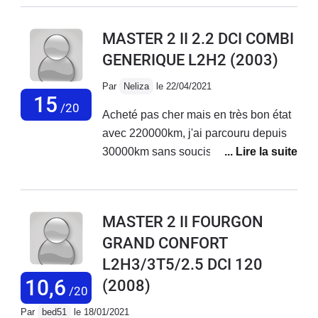
de la merde pour faire casquer les clients logique.Ce
n'est pas allemand ...Fonctionnement un tout-petit
MASTER 2 II 2.2 DCI COMBI
ergot de 3mm dans une encoche qui s'use très
GENERIQUE L2H2
(2003)
rapidement ergot en plastique qui fait levier lorsque
l'on tire sur la poignée la honte Renault...Du plastique
Par
Neliza
le 22/04/2021
économique, fixation avec un rivet pop et une rondelle
15
/20
Acheté pas cher mais en très bon état
de maintien intérieur Ingénieur de merde...
avec 220000km, j'ai parcouru depuis
30000km sans soucis.Au préalable j'ai
changé la distribution, la pompe de
direction assistée, les deux disques
avant (et plaquettes) et un étrier
MASTER 2 II FOURGON
arrière.Je l'ai équipé en VASP Atelier
GRAND CONFORT
(passage à la DREAL en cours).Il est
L2H3/3T5/2.5 DCI 120
confortable, pas très bruyant aux
vitesses usuelles, je roule toujours
10,6
(2008)
/20
chargé avec un remorque, donc
Par
bed51
le 18/01/2021
110km/h sur autoroute et vitesse