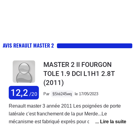
AVIS RENAULT MASTER 2
MASTER 2 II FOURGON
TOLE 1.9 DCI L1H1 2.8T
(2011)
12,2
/20
Par
§Sté245wq
le 17/05/2023
Renault master 3 année 2011 Les poignées de porte
latérale c'est franchement de la pur Merde...Le
mécanisme est fabriqué exprès pour qu'il casse et oui
Renault gagne pas assez dargent... donc on fabrique