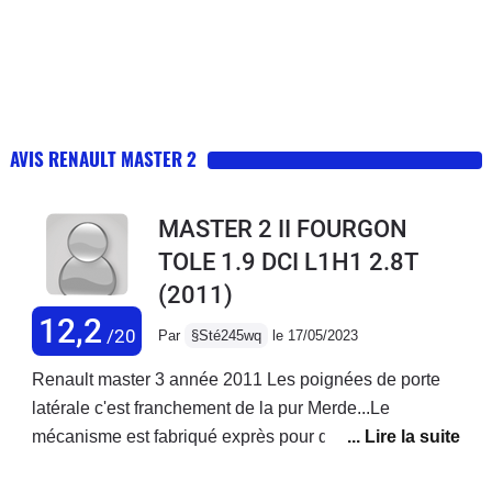
AVIS RENAULT MASTER 2
MASTER 2 II FOURGON
TOLE 1.9 DCI L1H1 2.8T
(2011)
12,2
/20
Par
§Sté245wq
le 17/05/2023
Renault master 3 année 2011 Les poignées de porte
latérale c'est franchement de la pur Merde...Le
mécanisme est fabriqué exprès pour qu'il casse et oui
Renault gagne pas assez dargent... donc on fabrique