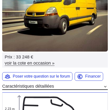
Flottes
Auto
Services
Forum
Moto
Prix :
33 248 €
Marques
voir la cote en occasion
»
Poser votre question sur le forum
Financer
Caractéristiques détaillées
2,23 m