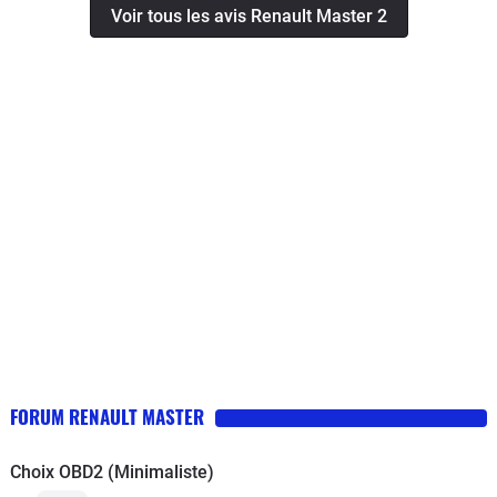
Voir tous les avis Renault Master 2
chaud il avait tendance à vibrer après un "nettoyage"
avec un additif se problème semble résolu.Lors de
l'achat les pneus n'étaient pas neufs mais après 30000
kms ils semblent pouvoir encore en effectuer
autant.Vérifier que lors d'une vidange le garage ne
vous mette pas bien trop d'huile , ce qui a été notre cas
par deux fois !! En cote (avant nettoyage) il fallait jouer
sur la position de la pédale d'accélérateur , un peu trop
il s'étouffait, un peu mois il reprenait ses tours et se
relançait.Sinon après 18 ans pas un point de rouille (
ancien véhicule de pompier donc point positif : toujours
stocké à l'abri et point négatif : poignée dans le coin
même à froid !!)
FORUM RENAULT MASTER
Choix OBD2 (Minimaliste)