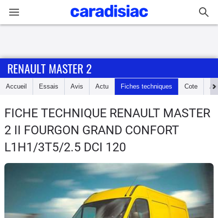
Connexion / Inscription
RENAULT MASTER 2
Accueil
Accueil
Essais
Avis
Actu
Fiches techniques
Cote
An
Actu
FICHE TECHNIQUE RENAULT MASTER
Essais
2
II FOURGON GRAND CONFORT
Guide
L1H1/3T5/2.5 DCI 120
d'achat
Electriques
Utilitaires