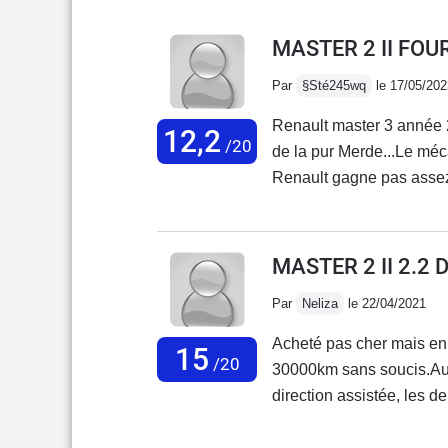
MASTER 2 II FOU
Par
§Sté245wq
le 17/05/202
Renault master 3 année 2
12,2
/20
de la pur Merde...Le méc
Renault gagne pas assez 
casquer les clients logique.Ce n'est pas allemand ...Fonctionnement un tout-
petit ergot de 3mm dans une
plastique qui fait levier 
MASTER 2 II 2.2
plastique économique, fi
Par
Neliza
le 22/04/2021
intérieur Ingénieur de me
Acheté pas cher mais en 
15
/20
30000km sans soucis.Au p
direction assistée, les de
l'ai équipé en VASP Atel
pas très bruyant aux vite