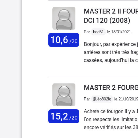
remorque, donc 110km/h s
MASTER 2 II FO
montée et très chargé, le
DCI 120
(2008)
gênant.Je suis vraiment 
commentaire, j'ai eu une
Par
bed51
le 18/01/2021
10,6
trouve sur internet pour 
/20
Bonjour, par expérience j
arrières sont très très fra
cassées, aujourd'hui la
débrouiller dans une cas
plus, Débrouillez vous!!!
poignées cassées et je 
MASTER 2 FOURGO
UNE HONTE ils n'ont pa
Par
§Léo802iq
le 21/10/201
ACHETER PAS DE MASTER
Acheté ce fourgon il y 
15,2
/20
l'on respecte les limitat
encore vérifiés sur les 
ne s'enclenche pas au pre