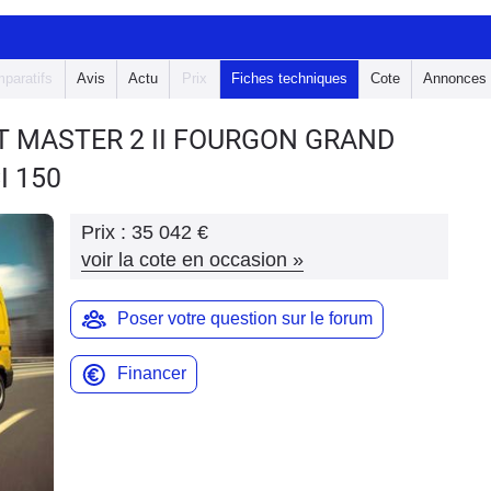
paratifs
Avis
Actu
Prix
Fiches techniques
Cote
Annonces
T MASTER 2
II FOURGON GRAND
I 150
Prix :
35 042 €
voir la cote en occasion
»
Poser votre question sur le forum
Financer