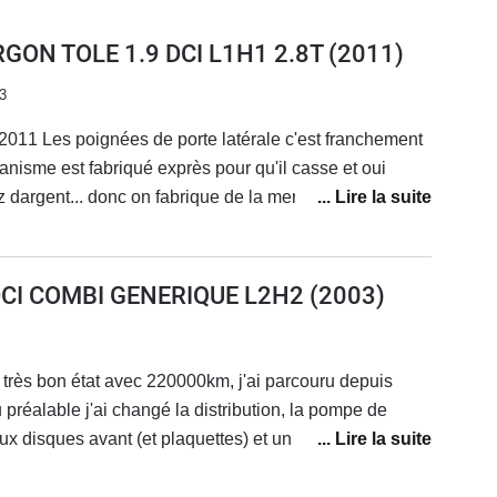
RGON TOLE 1.9 DCI L1H1 2.8T
(2011)
3
011 Les poignées de porte latérale c'est franchement
anisme est fabriqué exprès pour qu'il casse et oui
dargent... donc on fabrique de la merde pour faire
 encoche qui s'use très rapidement ergot en
lorsque l'on tire sur la poignée la honte Renault...Du
 DCI COMBI GENERIQUE L2H2
(2003)
xation avec un rivet pop et une rondelle de maintien
rde...
très bon état avec 220000km, j'ai parcouru depuis
réalable j'ai changé la distribution, la pompe de
ux disques avant (et plaquettes) et un étrier arrière.Je
ier (passage à la DREAL en cours).Il est confortable,
sses usuelles, je roule toujours chargé avec un