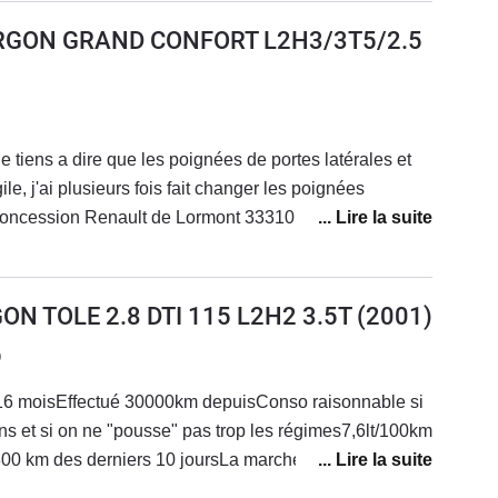
ur autoroute et vitesse usuelle sur la route.En grosse
URGON GRAND CONFORT L2H3/3T5/2.5
s 90cv sont quelques fois insuffisants mais jamais
très content de ce fourgon.Comme dit dans un
 casse de la poignée de porte latérale, mais on en
une cinquantaine d'euros et c'est facile à remplacer.
e tiens a dire que les poignées de portes latérales et
gile, j'ai plusieurs fois fait changer les poignées
 concession Renault de Lormont 33310 me dit de me
se pour trouver des poignées car Renault ne fabrique
!!!J'ai trois master avec tous le même problèmes des
ne peux plus accéder à l'arrière de mes camions C EST
N TOLE 2.8 DTI 115 L2H2 3.5T
(2001)
s plus de 13 ans et 200 000 km en moyenne N
9
 sous peines de ne pas pouvoir les réparer
a 16 moisEffectué 30000km depuisConso raisonnable si
ions et si on ne "pousse" pas trop les régimes7,6lt/100km
3800 km des derniers 10 joursLa marche arrière parfois
mier essaiArrêté , au ralenti à chaud il avait tendance