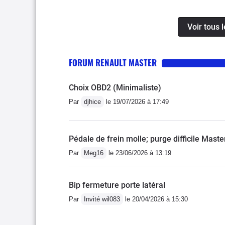
à vibrer après un "netto
l'achat les pneus n'étai
Voir tous 
pouvoir encore en effectu
vous mette pas bien trop d
FORUM RENAULT MASTER
(avant nettoyage) il falla
peu trop il s'étouffait, u
Choix OBD2 (Minimaliste)
après 18 ans pas un poin
positif : toujours stocké à l
Par
djhice
le 19/07/2026 à 17:49
froid !!)
Pédale de frein molle; purge difficile Mast
Par
Meg16
le 23/06/2026 à 13:19
Bip fermeture porte latéral
Par
Invité wil083
le 20/04/2026 à 15:30