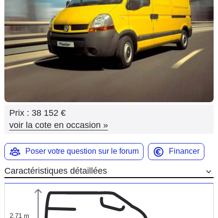
Flottes
Auto
Services
Forum
Moto
Prix :
38 152 €
Marques
voir la cote en occasion
»
Poser votre question sur le forum
Financer
Caractéristiques détaillées
2,71 m