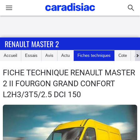
Connexion / Inscription
RENAULT MASTER 2
Accueil
Accueil
Essais
Avis
Actu
Fiches techniques
Cote
An
Actu
FICHE TECHNIQUE RENAULT MASTER
Essais
2
II FOURGON GRAND CONFORT
Guide
L2H3/3T5/2.5 DCI 150
d'achat
Electriques
Utilitaires