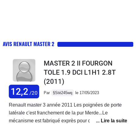
AVIS RENAULT MASTER 2
MASTER 2 II FOURGON
TOLE 1.9 DCI L1H1 2.8T
(2011)
12,2
/20
Par
§Sté245wq
le 17/05/2023
Renault master 3 année 2011 Les poignées de porte
latérale c'est franchement de la pur Merde...Le
mécanisme est fabriqué exprès pour qu'il casse et oui
Renault gagne pas assez dargent... donc on fabrique