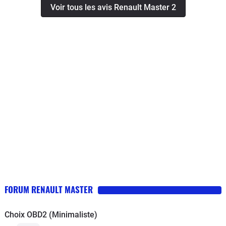
Voir tous les avis Renault Master 2
chaud il avait tendance à vibrer après un "nettoyage"
avec un additif se problème semble résolu.Lors de
l'achat les pneus n'étaient pas neufs mais après 30000
kms ils semblent pouvoir encore en effectuer
autant.Vérifier que lors d'une vidange le garage ne
vous mette pas bien trop d'huile , ce qui a été notre cas
par deux fois !! En cote (avant nettoyage) il fallait jouer
sur la position de la pédale d'accélérateur , un peu trop
il s'étouffait, un peu mois il reprenait ses tours et se
relançait.Sinon après 18 ans pas un point de rouille (
ancien véhicule de pompier donc point positif : toujours
stocké à l'abri et point négatif : poignée dans le coin
même à froid !!)
FORUM RENAULT MASTER
Choix OBD2 (Minimaliste)