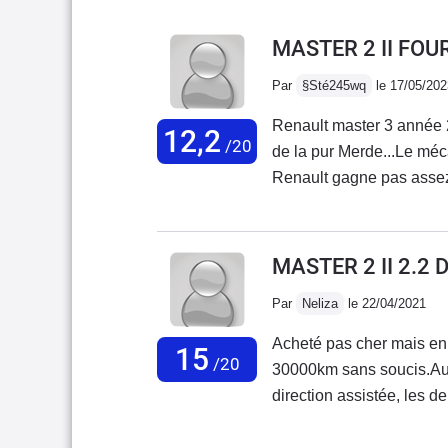
MASTER 2 II FOU
Par
§Sté245wq
le 17/05/202
Renault master 3 année 2
12,2
/20
de la pur Merde...Le méc
Renault gagne pas assez 
casquer les clients logique.Ce n'est pas allemand ...Fonctionnement un tout-
petit ergot de 3mm dans une
plastique qui fait levier 
MASTER 2 II 2.2
plastique économique, fi
Par
Neliza
le 22/04/2021
intérieur Ingénieur de me
Acheté pas cher mais en 
15
/20
30000km sans soucis.Au p
direction assistée, les de
l'ai équipé en VASP Atel
pas très bruyant aux vite