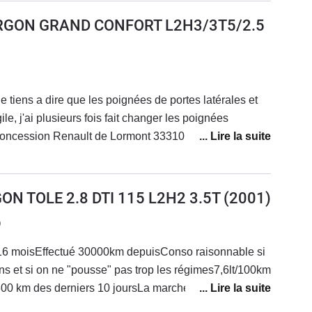
ur autoroute et vitesse usuelle sur la route.En grosse
URGON GRAND CONFORT L2H3/3T5/2.5
s 90cv sont quelques fois insuffisants mais jamais
très content de ce fourgon.Comme dit dans un
 casse de la poignée de porte latérale, mais on en
une cinquantaine d'euros et c'est facile à remplacer.
e tiens a dire que les poignées de portes latérales et
gile, j'ai plusieurs fois fait changer les poignées
 concession Renault de Lormont 33310 me dit de me
se pour trouver des poignées car Renault ne fabrique
!!!J'ai trois master avec tous le même problèmes des
ne peux plus accéder à l'arrière de mes camions C EST
N TOLE 2.8 DTI 115 L2H2 3.5T
(2001)
s plus de 13 ans et 200 000 km en moyenne N
9
 sous peines de ne pas pouvoir les réparer
a 16 moisEffectué 30000km depuisConso raisonnable si
ions et si on ne "pousse" pas trop les régimes7,6lt/100km
3800 km des derniers 10 joursLa marche arrière parfois
mier essaiArrêté , au ralenti à chaud il avait tendance