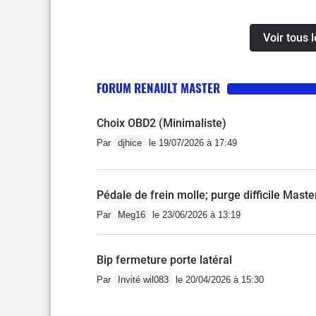
à vibrer après un "netto
l'achat les pneus n'étai
Voir tous 
pouvoir encore en effectu
vous mette pas bien trop d
FORUM RENAULT MASTER
(avant nettoyage) il falla
peu trop il s'étouffait, u
Choix OBD2 (Minimaliste)
après 18 ans pas un poin
positif : toujours stocké à l
Par
djhice
le 19/07/2026 à 17:49
froid !!)
Pédale de frein molle; purge difficile Mast
Par
Meg16
le 23/06/2026 à 13:19
Bip fermeture porte latéral
Par
Invité wil083
le 20/04/2026 à 15:30