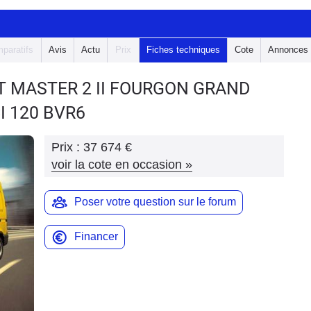
paratifs
Avis
Actu
Prix
Fiches techniques
Cote
Annonces
T MASTER 2
II FOURGON GRAND
I 120 BVR6
Prix :
37 674 €
voir la cote en occasion
»
Poser votre question sur le forum
Financer