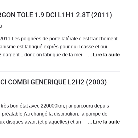
RGON TOLE 1.9 DCI L1H1 2.8T
(2011)
3
011 Les poignées de porte latérale c'est franchement
anisme est fabriqué exprès pour qu'il casse et oui
dargent... donc on fabrique de la merde pour faire
 encoche qui s'use très rapidement ergot en
lorsque l'on tire sur la poignée la honte Renault...Du
 DCI COMBI GENERIQUE L2H2
(2003)
xation avec un rivet pop et une rondelle de maintien
rde...
très bon état avec 220000km, j'ai parcouru depuis
réalable j'ai changé la distribution, la pompe de
ux disques avant (et plaquettes) et un étrier arrière.Je
ier (passage à la DREAL en cours).Il est confortable,
sses usuelles, je roule toujours chargé avec un