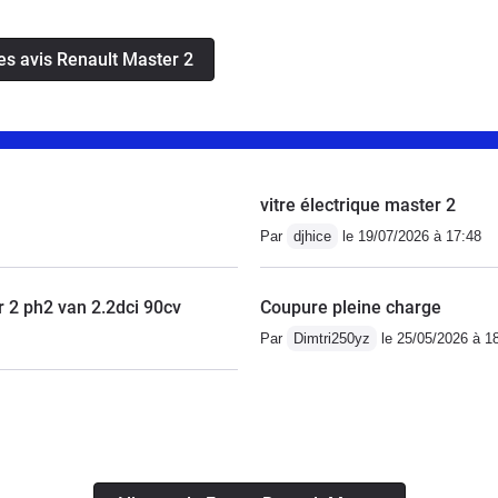
yage" avec un additif se problème semble résolu.Lors de
ent pas neufs mais après 30000 kms ils semblent
les avis Renault Master 2
er autant.Vérifier que lors d'une vidange le garage ne
'huile , ce qui a été notre cas par deux fois !! En cote
it jouer sur la position de la pédale d'accélérateur , un
n peu mois il reprenait ses tours et se relançait.Sinon
t de rouille ( ancien véhicule de pompier donc point
vitre électrique master 2
'abri et point négatif : poignée dans le coin même à
Par
djhice
le 19/07/2026 à 17:48
er 2 ph2 van 2.2dci 90cv
Coupure pleine charge
Par
Dimtri250yz
le 25/05/2026 à 1