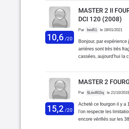
remorque, donc 110km/h s
MASTER 2 II FO
montée et très chargé, le
DCI 120
(2008)
gênant.Je suis vraiment 
commentaire, j'ai eu une
Par
bed51
le 18/01/2021
10,6
trouve sur internet pour 
/20
Bonjour, par expérience j
arrières sont très très fra
cassées, aujourd'hui la
débrouiller dans une cas
plus, Débrouillez vous!!!
poignées cassées et je 
MASTER 2 FOURGO
UNE HONTE ils n'ont pa
Par
§Léo802iq
le 21/10/201
ACHETER PAS DE MASTER
Acheté ce fourgon il y 
15,2
/20
l'on respecte les limitat
encore vérifiés sur les 
ne s'enclenche pas au pre