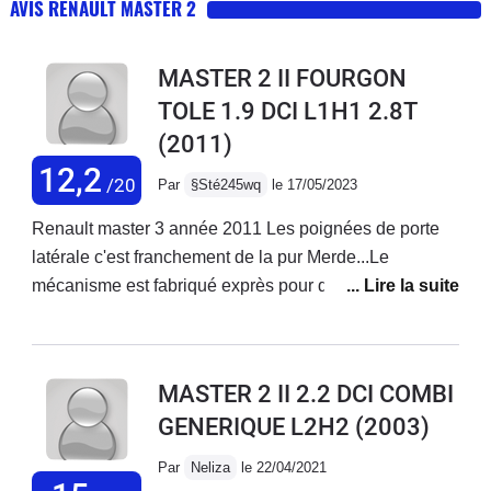
AVIS RENAULT MASTER 2
MASTER 2 II FOURGON
TOLE 1.9 DCI L1H1 2.8T
(2011)
12,2
/20
Par
§Sté245wq
le 17/05/2023
Renault master 3 année 2011 Les poignées de porte
latérale c'est franchement de la pur Merde...Le
mécanisme est fabriqué exprès pour qu'il casse et oui
Renault gagne pas assez dargent... donc on fabrique
de la merde pour faire casquer les clients logique.Ce
n'est pas allemand ...Fonctionnement un tout-petit
MASTER 2 II 2.2 DCI COMBI
ergot de 3mm dans une encoche qui s'use très
GENERIQUE L2H2
(2003)
rapidement ergot en plastique qui fait levier lorsque
l'on tire sur la poignée la honte Renault...Du plastique
Par
Neliza
le 22/04/2021
économique, fixation avec un rivet pop et une rondelle