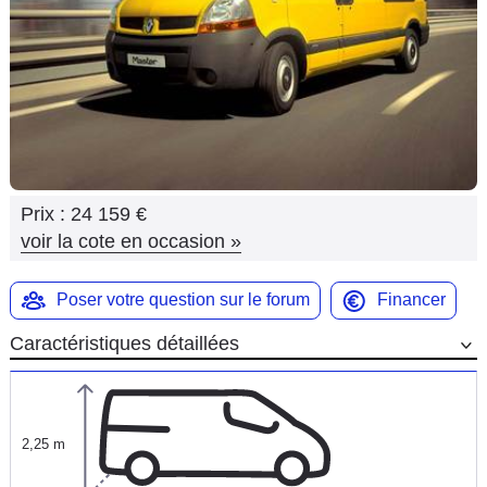
Flottes
Auto
Services
Forum
Prix :
24 159 €
Moto
voir la cote en occasion
»
Marques
Poser votre question sur le forum
Financer
Caractéristiques détaillées
2,25 m