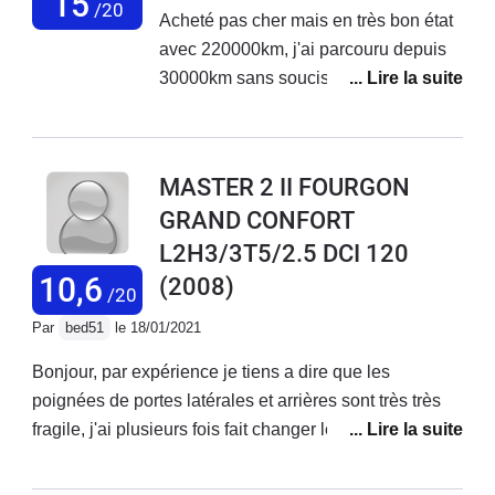
15
/20
Acheté pas cher mais en très bon état
de maintien intérieur Ingénieur de merde...
avec 220000km, j'ai parcouru depuis
30000km sans soucis.Au préalable j'ai
changé la distribution, la pompe de
direction assistée, les deux disques
avant (et plaquettes) et un étrier
MASTER 2 II FOURGON
arrière.Je l'ai équipé en VASP Atelier
GRAND CONFORT
(passage à la DREAL en cours).Il est
L2H3/3T5/2.5 DCI 120
confortable, pas très bruyant aux
vitesses usuelles, je roule toujours
10,6
(2008)
/20
chargé avec un remorque, donc
Par
bed51
le 18/01/2021
110km/h sur autoroute et vitesse
usuelle sur la route.En grosse montée
Bonjour, par expérience je tiens a dire que les
et très chargé, les 90cv sont quelques
poignées de portes latérales et arrières sont très très
fois insuffisants mais jamais gênant.Je
fragile, j'ai plusieurs fois fait changer les poignées
suis vraiment très content de ce
cassées, aujourd'hui la concession Renault de
fourgon.Comme dit dans un
Lormont 33310 me dit de me débrouiller dans une