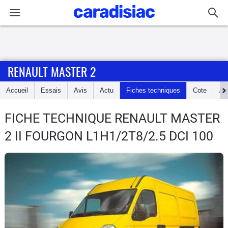
Connexion / Inscription
RENAULT MASTER 2
Accueil
Accueil
Essais
Avis
Actu
Fiches techniques
Cote
An
Actu
FICHE TECHNIQUE RENAULT MASTER
Essais
2
II FOURGON L1H1/2T8/2.5 DCI 100
Guide
d'achat
Electriques
Utilitaires