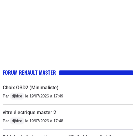
vous mette pas bien trop d'huile , ce qui a été notre cas
par deux fois !! En cote (avant nettoyage) il fallait jouer
sur la position de la pédale d'accélérateur , un peu trop
il s'étouffait, un peu mois il reprenait ses tours et se
relançait.Sinon après 18 ans pas un point de rouille (
ancien véhicule de pompier donc point positif : toujours
stocké à l'abri et point négatif : poignée dans le coin
même à froid !!)
FORUM RENAULT MASTER
Choix OBD2 (Minimaliste)
Par
djhice
le 19/07/2026 à 17:49
vitre électrique master 2
Par
djhice
le 19/07/2026 à 17:48