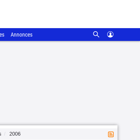
es
Annonces
s
2006