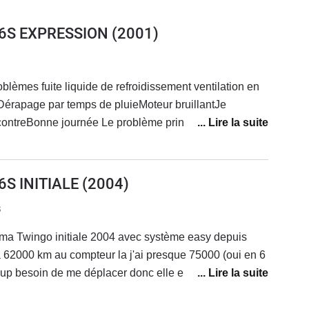
16S EXPRESSION
(2001)
lèmes fuite liquide de refroidissement ventilation en
Dérapage par temps de pluieMoteur bruillantJe
ontreBonne journée Le problème principal elle chauffe
tilation moteur se mettre en route !!!! Blablabla
6S INITIALE
(2004)
3
i ma Twingo initiale 2004 avec système easy depuis
à 62000 km au compteur la j'ai presque 75000 (oui en 6
coup besoin de me déplacer donc elle est quasiment
 c'est une initiale tous mes sièges sont en cuir mon
s sieges sont très confortables et n'a rien à envier a des