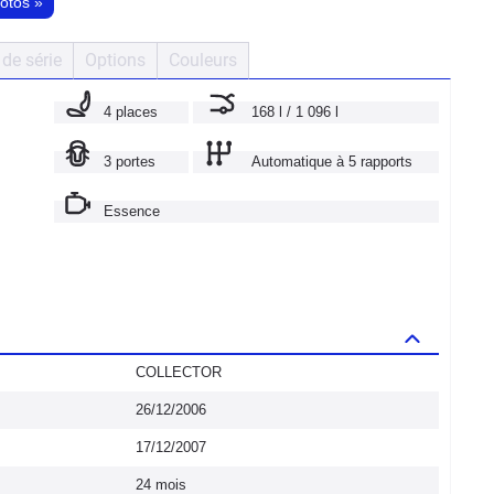
hotos
»
de série
Options
Couleurs
4 places
168 l / 1 096 l
3 portes
Automatique à 5 rapports
Essence
COLLECTOR
26/12/2006
17/12/2007
24 mois