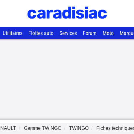
Utilitaires
Flottes auto
Services
Forum
Moto
Marqu
NAULT
Gamme
TWINGO
TWINGO
Fiches technique