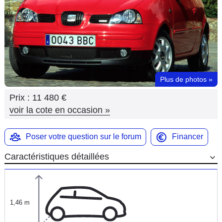
Flottes
Auto
Services
Forum
Plus de photos
»
Prix :
11 480 €
Moto
voir la cote en occasion
»
Marques
Poser votre question sur le forum
Financer
Caractéristiques détaillées
1,46 m