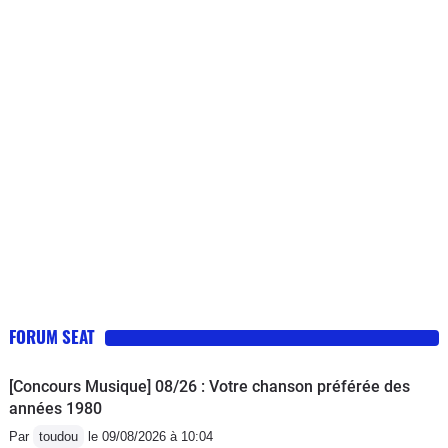
c'est pas chère car que 4cv.Vaut mieux
privilégie le TDI car le SDI est limite
niveau puissance, mais suffisant pour
la ville.Au final on peut que l'apprécié
car c'est une voiture agréable que l'on
a peut l'habitude de voir.
FORUM SEAT
[Concours Musique] 08/26 : Votre chanson préférée des
années 1980
Par
toudou
le 09/08/2026 à 10:04