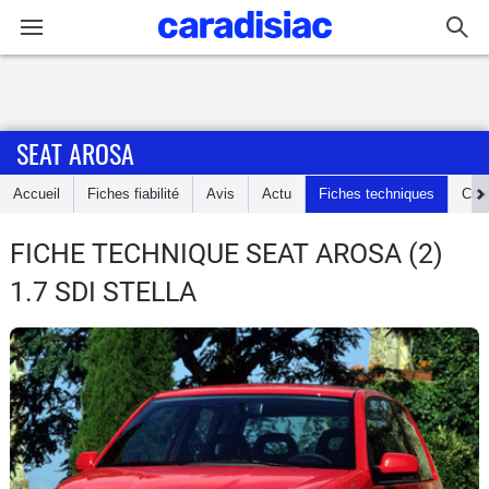
Connexion / Inscription
SEAT AROSA
Accueil
Accueil
Fiches fiabilité
Avis
Actu
Fiches techniques
Cot
Actu
FICHE TECHNIQUE SEAT AROSA
(2)
Essais
1.7 SDI STELLA
Guide
d'achat
Electriques
Utilitaires