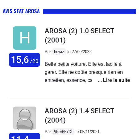
AVIS SEAT AROSA
AROSA (2) 1.0 SELECT
(2001)
Par
howiz
le 27/09/2022
15,6
/20
Belle petite voiture. Elle est facile à
garer. Elle ne coûte presque rien en
entretien, essence, carte grise et
assurance. Elle est idéale pour une
conduite en ville car elle a un petit
moteur et est de très petite taille. C'est
AROSA (2) 1.4 SELECT
une motorisation volkswagen donc
(2004)
elle est très bonne qualité. Pour de
long trajet c'est possible même si ce
Par
§Fer657fX
le 05/11/2021
n'est pas le plus adapté. Au plus long,