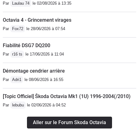
Par
Laulau 74
le 02/08/2026 à 13:35
n'est pas super bien insonorisée (résolu par une monte
en yokohama advan db)..Mais elle répond parfaitement
Octavia 4 - Grincement virages
à l'usage d'une voiture principale d'un foyer de 4
Par
Fox72
le 28/06/2026 à 07:54
personnes. Depuis 5 ans, et hors sortie de route non
voulue, pour encore longtemps :), et surtout . elle ne
Fiabilité DSG7 DQ200
m'a jamais laissé planté sur le bord de la route. Tout ça
dans un budget très restreint :)
Par
r16 ts
le 17/06/2026 à 11:04
Démontage cendrier arrière
Par
Adri1
le 08/06/2026 à 16:55
[Topic Officiel] Škoda Octavia Mk1 (1U) 1996-2004(/2010)
Par
lebubu
le 02/06/2026 à 04:52
Aller sur le Forum Skoda Octavia