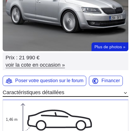
Flottes
Auto
Services
Forum
Plus de photos
»
Prix :
21 990 €
Moto
voir la cote en occasion
»
Marques
Poser votre question sur le forum
Financer
Caractéristiques détaillées
1,46 m