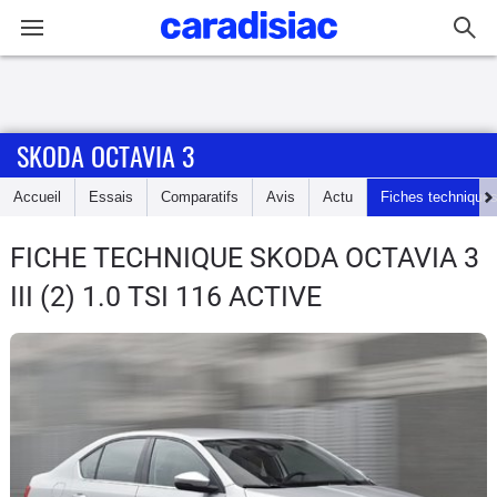
Connexion / Inscription
SKODA OCTAVIA 3
Accueil
Accueil
Essais
Comparatifs
Avis
Actu
Fiches technique
Actu
FICHE TECHNIQUE SKODA OCTAVIA 3
Essais
III (2) 1.0 TSI 116 ACTIVE
Guide
d'achat
Electriques
Utilitaires