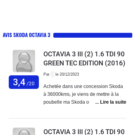
AVIS SKODA OCTAVIA 3
OCTAVIA 3 III (2) 1.6 TDI 90
GREEN TEC EDITION
(2016)
Par
le 20/12/2023
3,4
/20
Achetée dans une concession Skoda
à 36000kms, je viens de mettre à la
poubelle ma Skoda octavia à 123000
kms. La courroie de distribution a
cassé 90000 kms trop tôt entraînant
évidemment une casse moteur..
OCTAVIA 3 III (2) 1.6 TDI 90
réponse de Skoda: prise en charge de