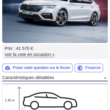
Flottes
Auto
Services
Forum
Prix :
41 570 €
Moto
voir la cote en occasion
»
Marques
Poser votre question sur le forum
Financer
Caractéristiques détaillées
1,45 m