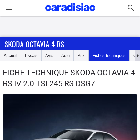
Connexion / Inscription
SKODA OCTAVIA 4 RS
Accueil
Accueil
Essais
Avis
Actu
Prix
Fiches techniques
Cot
Actu
FICHE TECHNIQUE SKODA OCTAVIA 4
Essais
RS
IV 2.0 TSI 245 RS DSG7
Guide
d'achat
Electriques
Utilitaires