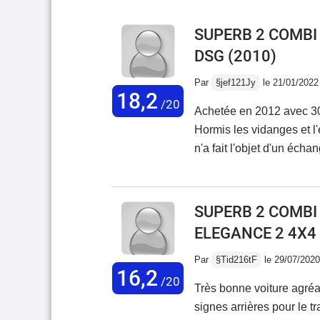
SUPERB 2 COMBI 
DSG
(2010)
Par
§jef121Jy
le 21/01/2022
18,2
/20
Achetée en 2012 avec 30
Hormis les vidanges et l
n'a fait l'objet d'un éch
et les disques avant ont
satisfait de ce véhicule 
plan de la fiabililé, et q
SUPERB 2 COMBI I
relativement faible (cons
ELEGANCE 2 4X4
Par
§Tid216tF
le 29/07/2020
16,2
/20
Très bonne voiture agréa
signes arrières pour le 