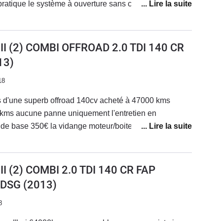
ratique le système à ouverture sans clefs ainsi que le
andée.Le dégivrage intégré du pare-brise vous change
râce à la transmission 4x4.Le plastique du tableau de
amme
I (2) COMBI OFFROAD 2.0 TDI 140 CR
13)
18
ns d'une superb offroad 140cv acheté à 47000 kms
0 kms aucune panne uniquement l'entretien en
de base 350€ la vidange moteur/boite 500€ tout les
ale pour voyager a
un peu trop de roulis a mon goût mais super tenue de
.
I (2) COMBI 2.0 TDI 140 CR FAP
 DSG
(2013)
8