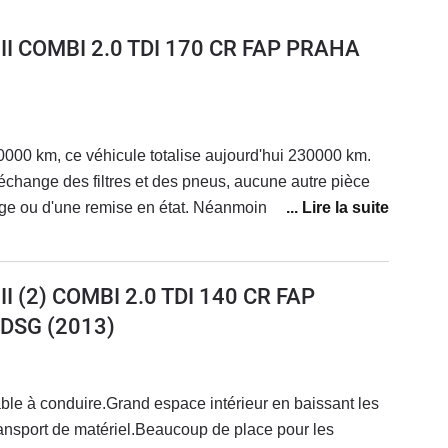
II COMBI 2.0 TDI 170 CR FAP PRAHA
000 km, ce véhicule totalise aujourd'hui 230000 km.
'échange des filtres et des pneus, aucune autre pièce
ange ou d'une remise en état. Néanmoins, les plaquettes
 été remplacés à 210000 km. Je suis donc parfaitement
qui, d'une part, ne m'a jamais donné d'inquiétudes sur le
ui, d'autre part, nécessite un budget de fonctionnement
I (2) COMBI 2.0 TDI 140 CR FAP
ommation entre 5.5 et 5.9 l/100 km).
 DSG
(2013)
ble à conduire.Grand espace intérieur en baissant les
transport de matériel.Beaucoup de place pour les