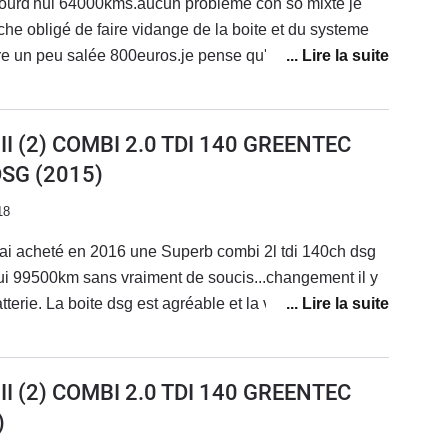
ourd'hui 64000kms.aucun probleme con so mixte je
oche obligé de faire vidange de la boite et du systeme
re un peu salée 800euros.je pense qu'il compense le
achat qu'une audi par des revisions un peu
 distri a cinq ans.(800euros)
I (2) COMBI 2.0 TDI 140 GREENTEC
DSG
(2015)
18
 ai acheté en 2016 une Superb combi 2l tdi 140ch dsg
ui 99500km sans vraiment de soucis...changement il y
terie. La boite dsg est agréable et la voiture est bien
 réservoir n ayant pas une contenance suffisante pour
 garage Skoda est efficace même s'ils sont souvent
I (2) COMBI 2.0 TDI 140 GREENTEC
)