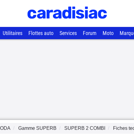
Utilitaires
Flottes auto
Services
Forum
Moto
Marqu
KODA
Gamme
SUPERB
SUPERB 2 COMBI
Fiches te