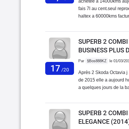
achetée a 14000kms auj
fais 7l au cent.seul repr
haltex a 60000kms factu
prix un peu plus bas a l'
exagerees.genre courroie
SUPERB 2 COMBI I
BUSINESS PLUS 
Par
§Bos888KZ
le 01/03/20
17
/20
Après 2 Skoda Octavia j
de 2015 elle a aujourd h
a quelques jours de la bat
équipée.Le seul bémol un
une routière...Le sav du
débordé....
SUPERB 2 COMBI I
ELEGANCE
(2014