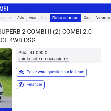
OMBI
paratifs
Avis
Actu
Prix
Fiches techniques
Cote
Annonces
SUPERB 2 COMBI
II (2) COMBI 2.0
NCE 4WD DSG
Prix :
41 090 €
voir la cote en occasion
»
Poser votre question sur le forum
Financer