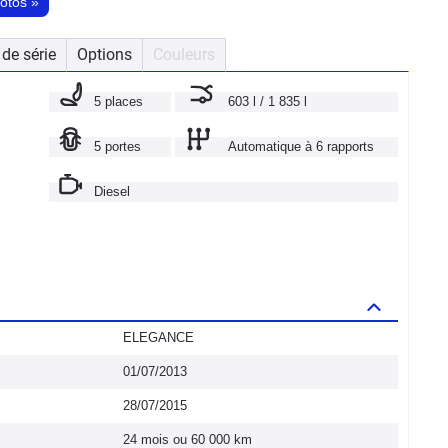
hotos
»
de série
Options
Couleurs
5 places
603 l / 1 835 l
5 portes
Automatique à 6 rapports
Diesel
ELEGANCE
01/07/2013
28/07/2015
24 mois ou 60 000 km