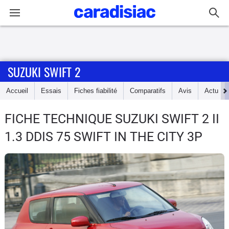
Connexion / Inscription
SUZUKI SWIFT 2
Accueil
Accueil
Essais
Fiches fiabilité
Comparatifs
Avis
Actu
Actu
FICHE TECHNIQUE SUZUKI SWIFT 2
II
Essais
1.3 DDIS 75 SWIFT IN THE CITY 3P
Guide
d'achat
Electriques
Utilitaires