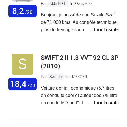
elle nous le rappel quand on veut
Par
§JJ5162TL
le 22/05/2022
mettre une valise dans son petit coffre
8,2
/20
Bonjour, je possède une Suzuki Swift
pour les vacances… En grande partie,
de 71 000 kms. Au contrôle technique,
je suis satisfait de mon achat.
plus de freinage sur roue AR gauche.
Diagnostic, bloc ABS HS.Coût du
remplacement 1340 € + 250 € pour
deux coupelles d'amortisseurs AV HS.
SWIFT 2 II 1.3 VVT 92 GL 3P
Refus catégorique de Suzuki , aprés
(2010)
demande d'une prise en charge.Donc
usure normale du bloc ABS qui est
Par
Swifteur
le 21/09/2021
prévu de tenir au moins 250 000 kms.
18,4
/20
Voiture génial, économique (5.7litres
Plus jamais Suzuki !!!
en conduite cool et autour des 7/8 litre
en conduite "sport". Tien très bien la
route pour l'avoir essayé sur piste lisse
et mouiller. Excellente habitabilité,
quand on est dedans on l'impression