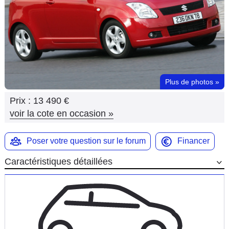
Flottes
Auto
Services
Forum
Plus de photos
»
Prix :
13 490 €
Moto
voir la cote en occasion
»
Marques
Poser votre question sur le forum
Financer
Caractéristiques détaillées