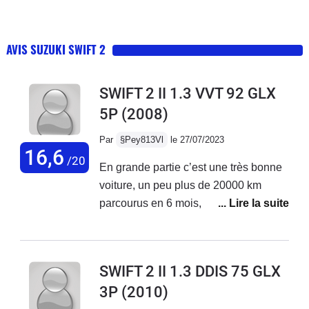
AVIS SUZUKI SWIFT 2
SWIFT 2 II 1.3 VVT 92 GLX
5P
(2008)
Par
§Pey813Vl
le 27/07/2023
16,6
/20
En grande partie c’est une très bonne
voiture, un peu plus de 20000 km
parcourus en 6 mois, sur tout type de
route et elle ne bronche jamais !
Cependant le confort est un peu
rudimentaire et sur long trajet cela
SWIFT 2 II 1.3 DDIS 75 GLX
devient vite inconfortable. De plus,
3P
(2010)
c’est une voiture destinée à la ville et