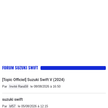
l'embrayage sur moins de 1 an elle
passe plus le contrôle technique , est
invendable bref acheter un vélo sa
vous coûteras moins chère Dégoûtée .
FORUM SUZUKI SWIFT
[Topic Officiel] Suzuki Swift V (2024)
Par
Invité Rara59
le 08/08/2026 à 16:50
suzuki swift
Par
bf57
le 05/08/2026 à 12:15