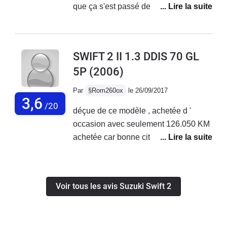
coffre, vous pouvez y mettre 2 ou 3
recommanderai pas cette voiture !! Trop de soucis !!
valises mais la banquette étant
rabattable vous pouvez tout de même
avoir un grand espace si besoin.
SWIFT 2 II 1.3 DDIS 70 GL
5P
(2006)
Par
§Rom260ox
le 26/09/2017
3,6
/20
déçue de ce modèle , achetée d '
occasion avec seulement 126.050 KM
achetée car bonne citadine !!! j'ai fait
entretien changer rotule tête de
l'amortisseur côté chauffeur bon je me
dit que au car passe il son aveugle
Voir tous les avis Suzuki Swift 2
mais bon c'est fait .puis pas 2 mois
après voilà le bloc ABS qui fuit à
l'huile et cerise sur le gâteau