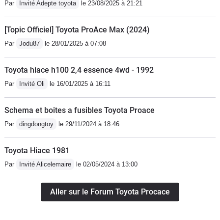
Par
Invité Adepte toyota
le 23/08/2025 à 21:21
le ventilateur est éteint. - le système d'AD Blue a un
énorme bug : de ce que j'ai compris, un capteur (ou
[Topic Officiel] Toyota ProAce Max (2024)
sonde) ne réinitialise pas le compteur d'AD Blue
Par
Jodu87
le 28/01/2025 à 07:08
lorsqu'on fait le plein. Résultat, un message "arrêt du
véhicule obligatoire" apparait au bout de 6/de 8 mois
Toyota hiace h100 2,4 essence 4wd - 1992
(dans mon cas) qui nécessite de repasser à la
concession pour faire le reset. D'après Toyota, il y a
Par
Invité Oli
le 16/01/2025 à 16:11
pire car chez certains c'est toutes les semaines. On
rêve ! Pour un véhicule *utilitaire*, c'est tout
Schema et boites a fusibles Toyota Proace
simplement lamentable.- l'une des deux têtes du lave
Par
dingdongtoy
le 29/11/2024 à 18:46
glace est bouchée ou ne fonctionne pas (véhicule
neuf).Voilà pourquoi 14 et pas 18 ou 19. C'est bien
Toyota Hiace 1981
mais on voit le véhicule fait à l'économie et pas bien
Par
Invité Alicelemaire
le 02/05/2024 à 13:00
fini. C'est un outil de travail, donc un truc qui doit être
aussi fiable que les autres outils de travail qu'on utilise.
Aller sur le Forum Toyota Procace
A force de tirer sur les coûts, la fiabilité se perd. Mieux
vaudrait un prix plus élevé mais avec une meilleure