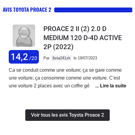
AVIS TOYOTA PROACE 2
PROACE 2 II (2) 2.0 D
MEDIUM 120 D-4D ACTIVE
2P
(2022)
14,2
/20
Par
§sta241zk
le 19/07/2023
Ca se conduit comme une voiture; ça se gare comme
une voiture; ça consomme comme une voiture. C'est
une voiture 2 places avec un coffre géant. Bref, c'est un
utilitaire, utilisé comme tel au quotidien. Et c'est bien
tout ce qu'on demande quand on a autre chose pour
satisfaire son ego. Le moteur est ok et suffisant au
Voir tous les avis Toyota Proace 2
quotidien et tant qu'on n'a pas trop de poids à
transporter. la tenue de route est impeccable. Le
freinage plutôt bon; la boite de vitesse bien étagée.