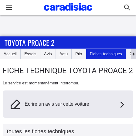
Connexion / Inscription
TOYOTA PROACE 2
Accueil
Accueil
Essais
Avis
Actu
Prix
Fiches techniques
Cot
Actu
FICHE TECHNIQUE TOYOTA PROACE 2
Essais
Le service est momentanément interrompu.
Guide
d'achat
Ecrire un avis sur cette voiture
Electriques
Utilitaires
Toutes les fiches techniques