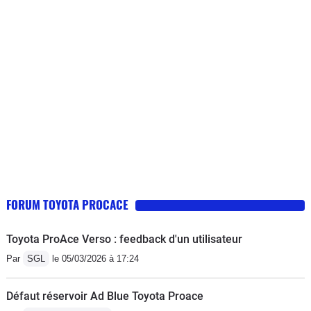
L'intérieur est bien, fonctionnel, même s'il y a des
petites erreurs de conception. La connexion avec un tel
est ok.En général, tout est bien. Mais alors pourquoi
seulement 14/20 ? - l'ensemble fait quand même
voiture en plastique avec un peu de fer blanc autour.-
le système stop & start n'a pas de sens pour un V.U. et
c'est vraiment casse pied, voire parfois dangereux lors
de situations un peu compliquée (forte pente, trafic
dense etc). Il faut le désactiver à chaque redémarrage.-
les rétros sont nuls, voire dangereux, car ils ne
permettent pas de voir de 3/4 arrière. Le système de
FORUM TOYOTA PROCACE
détection de véhicules proches permet de limiter la
casse, mais pas dans tous les cas. (mais qui a accordé
Toyota ProAce Verso : feedback d'un utilisateur
la certification ?!...) - l'habitacle devient vite une étuve ;
Par
SGL
le 05/03/2026 à 17:24
il est petit et au dessus du moteur.- le système de
chauffage/refroidissement est fantaisiste; il mélange
Défaut réservoir Ad Blue Toyota Proace
tout et l'air arrive à peu près de partout, même lorsque