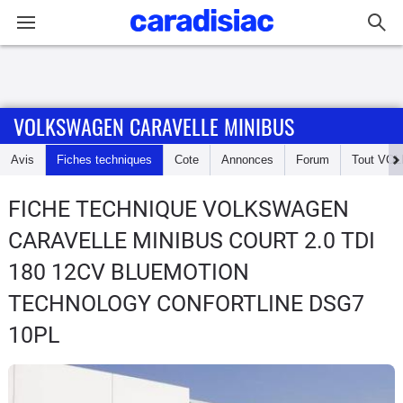
Connexion / Inscription
VOLKSWAGEN CARAVELLE MINIBUS
Accueil
Avis
Fiches techniques
Cote
Annonces
Forum
Tout
VOL
Actu
FICHE TECHNIQUE VOLKSWAGEN
Essais
CARAVELLE MINIBUS
COURT 2.0 TDI
Guide
180 12CV BLUEMOTION
d'achat
TECHNOLOGY CONFORTLINE DSG7
10PL
Electriques
Utilitaires