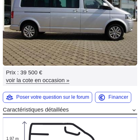
Flottes
Auto
Services
Forum
Moto
Prix :
39 500 €
Marques
voir la cote en occasion
»
Poser votre question sur le forum
Financer
Caractéristiques détaillées
1,97 m