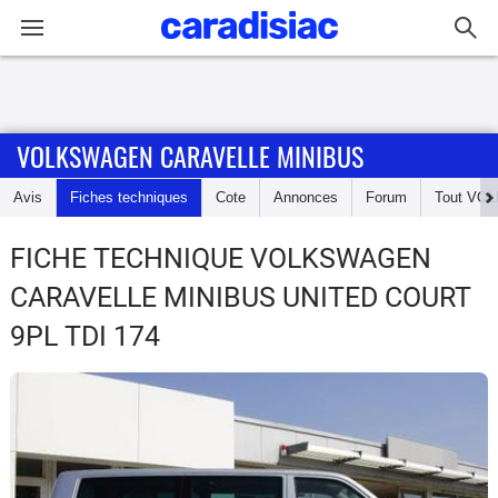
Connexion / Inscription
VOLKSWAGEN CARAVELLE MINIBUS
Accueil
Avis
Fiches techniques
Cote
Annonces
Forum
Tout
VOL
Actu
FICHE TECHNIQUE VOLKSWAGEN
Essais
CARAVELLE MINIBUS
UNITED COURT
Guide
9PL TDI 174
d'achat
Electriques
Utilitaires