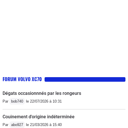
roues motrices. En pente de 25°, la
transmission AWD est tés appréciable.
Son sur élèvement, permet d'éviter pas
mal de défaut de la route, comme les
trottoirs...
FORUM VOLVO XC70
Dégats occasionnnés par les rongeurs
Par
bob740
le 22/07/2026 à 10:31
Couinement d'origine indéterminée
Par
abo927
le 21/03/2026 à 15:40