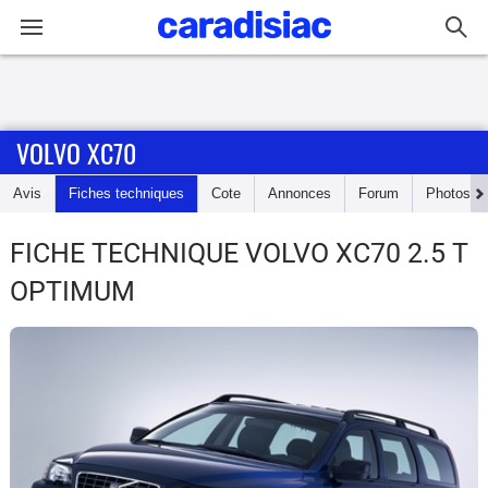
Connexion / Inscription
VOLVO XC70
Accueil
Avis
Fiches techniques
Cote
Annonces
Forum
Photos
Actu
FICHE TECHNIQUE VOLVO XC70
2.5 T
Essais
OPTIMUM
Guide
d'achat
Electriques
Utilitaires