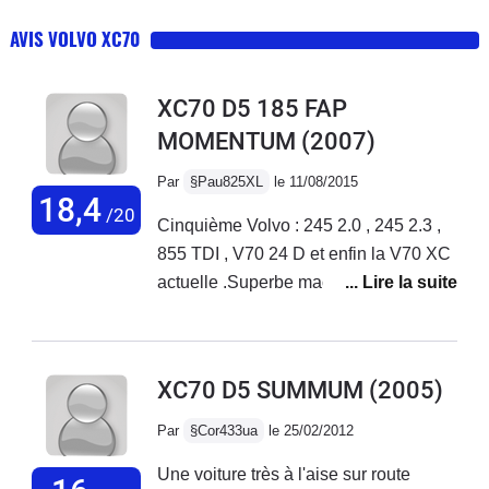
AVIS VOLVO XC70
XC70 D5 185 FAP
MOMENTUM
(2007)
Par
§Pau825XL
le 11/08/2015
18,4
/20
Cinquième Volvo : 245 2.0 , 245 2.3 ,
855 TDI , V70 24 D et enfin la V70 XC
actuelle .Superbe machine , dans
l'esprit des séries 200 , 700 , 900 :
sécutité passive et active .Voiture
lumineuse (surface vitrée énorme) ,
XC70 D5 SUMMUM
(2005)
rayon de braquage enfin correct par
rapport aux V 70 non XC250000 km ,
Par
§Cor433ua
le 25/02/2012
pas de panne .Consommation entre 7
Une voiture très à l'aise sur route
et 8l/100km.Confort des sièges au top