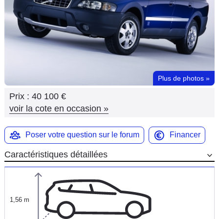
Flottes
Auto
Services
Forum
Plus de photos
»
Prix :
40 100 €
Moto
voir la cote en occasion
»
Marques
Poser votre question sur le forum
Financer
Caractéristiques détaillées
1,56 m